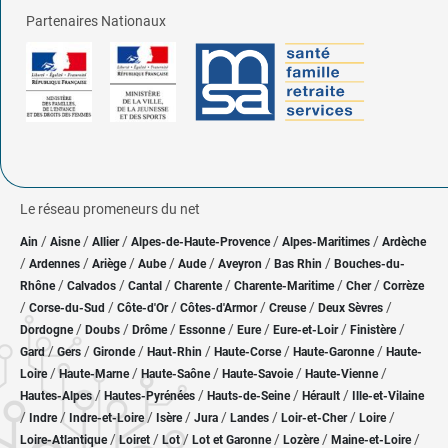
Partenaires Nationaux
Le réseau promeneurs du net
/
/
/
/
/
Ain
Aisne
Allier
Alpes-de-Haute-Provence
Alpes-Maritimes
Ardèche
/
/
/
/
/
/
/
Ardennes
Ariège
Aube
Aude
Aveyron
Bas Rhin
Bouches-du-
/
/
/
/
/
/
Rhône
Calvados
Cantal
Charente
Charente-Maritime
Cher
Corrèze
/
/
/
/
/
/
Corse-du-Sud
Côte-d'Or
Côtes-d'Armor
Creuse
Deux Sèvres
/
/
/
/
/
/
/
Dordogne
Doubs
Drôme
Essonne
Eure
Eure-et-Loir
Finistère
/
/
/
/
/
/
Gard
Gers
Gironde
Haut-Rhin
Haute-Corse
Haute-Garonne
Haute-
/
/
/
/
/
Loire
Haute-Marne
Haute-Saône
Haute-Savoie
Haute-Vienne
/
/
/
/
Hautes-Alpes
Hautes-Pyrénées
Hauts-de-Seine
Hérault
Ille-et-Vilaine
/
/
/
/
/
/
/
/
Indre
Indre-et-Loire
Isère
Jura
Landes
Loir-et-Cher
Loire
/
/
/
/
/
/
Loire-Atlantique
Loiret
Lot
Lot et Garonne
Lozère
Maine-et-Loire