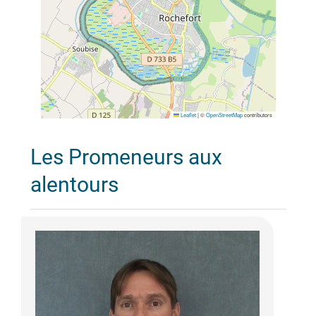
Leaflet
|
©
OpenStreetMap
contributors
Les Promeneurs aux
alentours