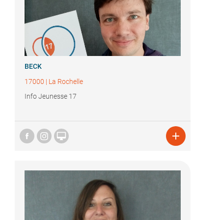
BECK
17000
|
La Rochelle
Info Jeunesse 17

