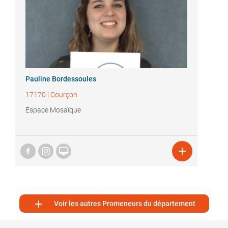
Pauline Bordessoules
17170
|
Courçon
Espace Mosaïque



Voir les autres Promeneurs du département