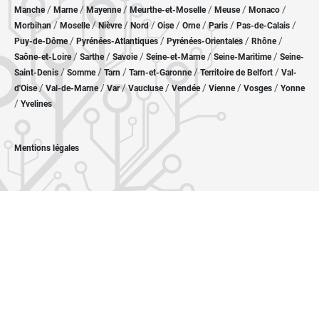
/
/
/
/
/
/
Manche
Marne
Mayenne
Meurthe-et-Moselle
Meuse
Monaco
/
/
/
/
/
/
/
/
Morbihan
Moselle
Nièvre
Nord
Oise
Orne
Paris
Pas-de-Calais
/
/
/
/
Puy-de-Dôme
Pyrénées-Atlantiques
Pyrénées-Orientales
Rhône
/
/
/
/
/
Saône-et-Loire
Sarthe
Savoie
Seine-et-Marne
Seine-Maritime
Seine-
/
/
/
/
/
Saint-Denis
Somme
Tarn
Tarn-et-Garonne
Territoire de Belfort
Val-
/
/
/
/
/
/
/
d'Oise
Val-de-Marne
Var
Vaucluse
Vendée
Vienne
Vosges
Yonne
/
Yvelines
Mentions légales