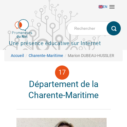
Aller

EN
au
contenu
principal
Une présence éducative sur Internet
Fil d'Ariane
Accueil
Charente-Maritime
Marion DUBEAU-HUSSLER
Département de la
Charente-Maritime