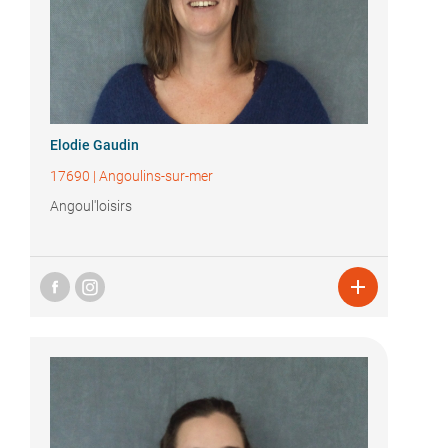
Elodie Gaudin
17690
|
Angoulins-sur-mer
Angoul'loisirs
