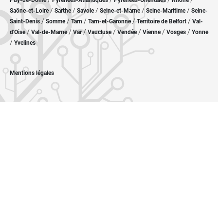
Puy-de-Dôme
Pyrénées-Atlantiques
Pyrénées-Orientales
Rhône
/
/
/
/
/
Saône-et-Loire
Sarthe
Savoie
Seine-et-Marne
Seine-Maritime
Seine-
/
/
/
/
/
Saint-Denis
Somme
Tarn
Tarn-et-Garonne
Territoire de Belfort
Val-
/
/
/
/
/
/
/
d'Oise
Val-de-Marne
Var
Vaucluse
Vendée
Vienne
Vosges
Yonne
/
Yvelines
Mentions légales