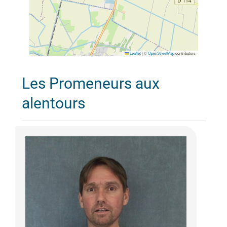
Leaflet
|
©
OpenStreetMap
contributors
Les Promeneurs aux
alentours