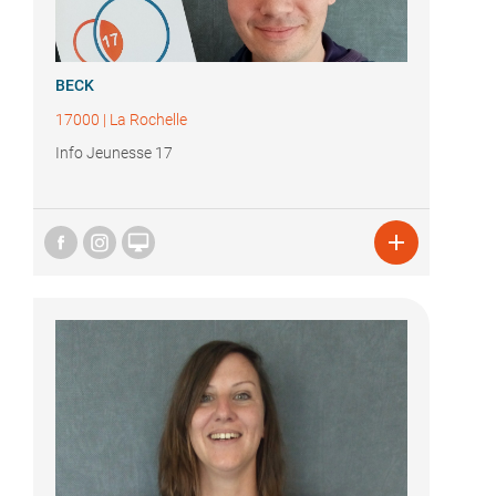
BECK
17000
|
La Rochelle
Info Jeunesse 17

