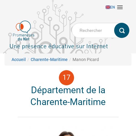
Aller

EN
au
contenu
principal
Une présence éducative sur Internet
Fil d'Ariane
Accueil
Charente-Maritime
Manon Picard
Département de la
Charente-Maritime