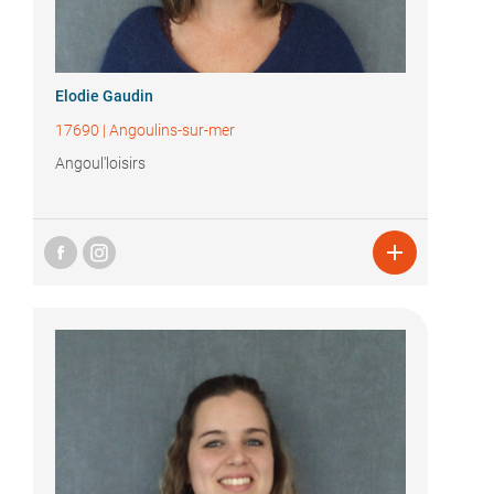
Elodie Gaudin
17690
|
Angoulins-sur-mer
Angoul'loisirs
