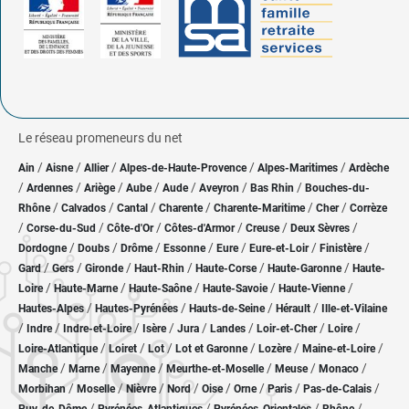
Le réseau promeneurs du net
/
/
/
/
/
Ain
Aisne
Allier
Alpes-de-Haute-Provence
Alpes-Maritimes
Ardèche
/
/
/
/
/
/
/
Ardennes
Ariège
Aube
Aude
Aveyron
Bas Rhin
Bouches-du-
/
/
/
/
/
/
Rhône
Calvados
Cantal
Charente
Charente-Maritime
Cher
Corrèze
/
/
/
/
/
/
Corse-du-Sud
Côte-d'Or
Côtes-d'Armor
Creuse
Deux Sèvres
/
/
/
/
/
/
/
Dordogne
Doubs
Drôme
Essonne
Eure
Eure-et-Loir
Finistère
/
/
/
/
/
/
Gard
Gers
Gironde
Haut-Rhin
Haute-Corse
Haute-Garonne
Haute-
/
/
/
/
/
Loire
Haute-Marne
Haute-Saône
Haute-Savoie
Haute-Vienne
/
/
/
/
Hautes-Alpes
Hautes-Pyrénées
Hauts-de-Seine
Hérault
Ille-et-Vilaine
/
/
/
/
/
/
/
/
Indre
Indre-et-Loire
Isère
Jura
Landes
Loir-et-Cher
Loire
/
/
/
/
/
/
Loire-Atlantique
Loiret
Lot
Lot et Garonne
Lozère
Maine-et-Loire
/
/
/
/
/
/
Manche
Marne
Mayenne
Meurthe-et-Moselle
Meuse
Monaco
/
/
/
/
/
/
/
/
Morbihan
Moselle
Nièvre
Nord
Oise
Orne
Paris
Pas-de-Calais
/
/
/
/