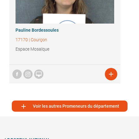
Pauline Bordessoules
17170
|
Courçon
Espace Mosaïque



Voir les autres Promeneurs du département