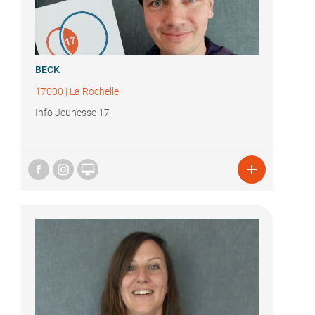
BECK
17000
|
La Rochelle
Info Jeunesse 17

