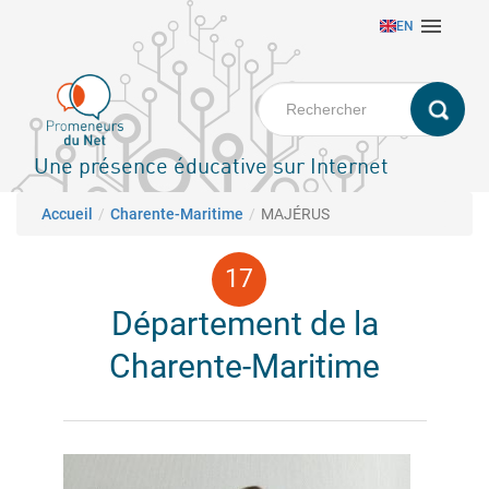
Aller

EN
au
contenu
principal
Une présence éducative sur Internet
Fil d'Ariane
Accueil
Charente-Maritime
MAJÉRUS
Département de la
Charente-Maritime