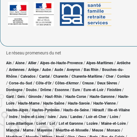
Le réseau promeneurs du net
/
/
/
/
/
Ain
Aisne
Allier
Alpes-de-Haute-Provence
Alpes-Maritimes
Ardèche
/
/
/
/
/
/
/
Ardennes
Ariège
Aube
Aude
Aveyron
Bas Rhin
Bouches-du-
/
/
/
/
/
/
Rhône
Calvados
Cantal
Charente
Charente-Maritime
Cher
Corrèze
/
/
/
/
/
/
Corse-du-Sud
Côte-d'Or
Côtes-d'Armor
Creuse
Deux Sèvres
/
/
/
/
/
/
/
Dordogne
Doubs
Drôme
Essonne
Eure
Eure-et-Loir
Finistère
/
/
/
/
/
/
Gard
Gers
Gironde
Haut-Rhin
Haute-Corse
Haute-Garonne
Haute-
/
/
/
/
/
Loire
Haute-Marne
Haute-Saône
Haute-Savoie
Haute-Vienne
/
/
/
/
Hautes-Alpes
Hautes-Pyrénées
Hauts-de-Seine
Hérault
Ille-et-Vilaine
/
/
/
/
/
/
/
/
Indre
Indre-et-Loire
Isère
Jura
Landes
Loir-et-Cher
Loire
/
/
/
/
/
/
Loire-Atlantique
Loiret
Lot
Lot et Garonne
Lozère
Maine-et-Loire
/
/
/
/
/
/
Manche
Marne
Mayenne
Meurthe-et-Moselle
Meuse
Monaco
/
/
/
/
/
/
/
/