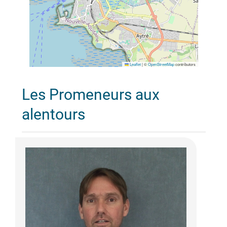
Leaflet
|
©
OpenStreetMap
contributors
Les Promeneurs aux
alentours