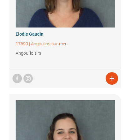
Elodie Gaudin
17690
|
Angoulins-sur-mer
Angoul'loisirs
