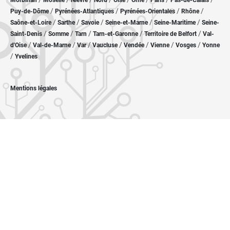
Morbihan
Moselle
Nièvre
Nord
Oise
Orne
Paris
Pas-de-Calais
/
/
/
/
Puy-de-Dôme
Pyrénées-Atlantiques
Pyrénées-Orientales
Rhône
/
/
/
/
/
Saône-et-Loire
Sarthe
Savoie
Seine-et-Marne
Seine-Maritime
Seine-
/
/
/
/
/
Saint-Denis
Somme
Tarn
Tarn-et-Garonne
Territoire de Belfort
Val-
/
/
/
/
/
/
/
d'Oise
Val-de-Marne
Var
Vaucluse
Vendée
Vienne
Vosges
Yonne
/
Yvelines
Mentions légales