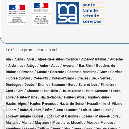
Le réseau promeneurs du net
/
/
/
/
/
Ain
Aisne
Allier
Alpes-de-Haute-Provence
Alpes-Maritimes
Ardèche
/
/
/
/
/
/
/
Ardennes
Ariège
Aube
Aude
Aveyron
Bas Rhin
Bouches-du-
/
/
/
/
/
/
Rhône
Calvados
Cantal
Charente
Charente-Maritime
Cher
Corrèze
/
/
/
/
/
/
Corse-du-Sud
Côte-d'Or
Côtes-d'Armor
Creuse
Deux Sèvres
/
/
/
/
/
/
/
Dordogne
Doubs
Drôme
Essonne
Eure
Eure-et-Loir
Finistère
/
/
/
/
/
/
Gard
Gers
Gironde
Haut-Rhin
Haute-Corse
Haute-Garonne
Haute-
/
/
/
/
/
Loire
Haute-Marne
Haute-Saône
Haute-Savoie
Haute-Vienne
/
/
/
/
Hautes-Alpes
Hautes-Pyrénées
Hauts-de-Seine
Hérault
Ille-et-Vilaine
/
/
/
/
/
/
/
/
Indre
Indre-et-Loire
Isère
Jura
Landes
Loir-et-Cher
Loire
/
/
/
/
/
/
Loire-Atlantique
Loiret
Lot
Lot et Garonne
Lozère
Maine-et-Loire
/
/
/
/
/
/
Manche
Marne
Mayenne
Meurthe-et-Moselle
Meuse
Monaco
/
/
/
/
/
/
/
/