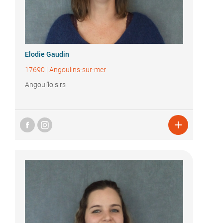
Elodie Gaudin
17690
|
Angoulins-sur-mer
Angoul'loisirs
