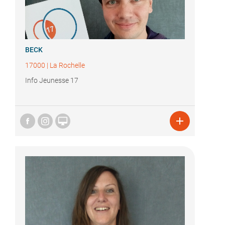
BECK
17000
|
La Rochelle
Info Jeunesse 17

