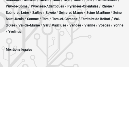
Morbihan
Moselle
Nièvre
Nord
Oise
Orne
Paris
Pas-de-Calais
/
/
/
/
Puy-de-Dôme
Pyrénées-Atlantiques
Pyrénées-Orientales
Rhône
/
/
/
/
/
Saône-et-Loire
Sarthe
Savoie
Seine-et-Marne
Seine-Maritime
Seine-
/
/
/
/
/
Saint-Denis
Somme
Tarn
Tarn-et-Garonne
Territoire de Belfort
Val-
/
/
/
/
/
/
/
d'Oise
Val-de-Marne
Var
Vaucluse
Vendée
Vienne
Vosges
Yonne
/
Yvelines
Mentions légales