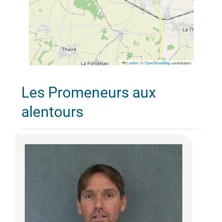
Leaflet
|
©
OpenStreetMap
contributors
Les Promeneurs aux
alentours