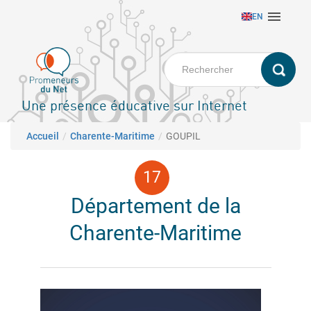
Aller

EN
au
contenu
principal
Une présence éducative sur Internet
Fil d'Ariane
Accueil
Charente-Maritime
GOUPIL
Département de la
Charente-Maritime