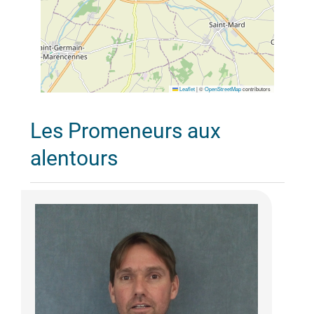
Leaflet
|
©
OpenStreetMap
contributors
Les Promeneurs aux
alentours