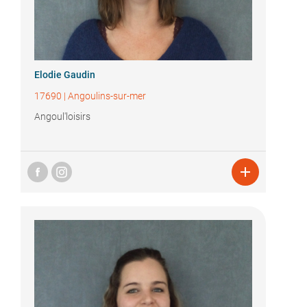
Elodie Gaudin
17690
|
Angoulins-sur-mer
Angoul'loisirs
