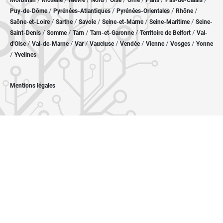
Morbihan
Moselle
Nièvre
Nord
Oise
Orne
Paris
Pas-de-Calais
/
/
/
/
Puy-de-Dôme
Pyrénées-Atlantiques
Pyrénées-Orientales
Rhône
/
/
/
/
/
Saône-et-Loire
Sarthe
Savoie
Seine-et-Marne
Seine-Maritime
Seine-
/
/
/
/
/
Saint-Denis
Somme
Tarn
Tarn-et-Garonne
Territoire de Belfort
Val-
/
/
/
/
/
/
/
d'Oise
Val-de-Marne
Var
Vaucluse
Vendée
Vienne
Vosges
Yonne
/
Yvelines
Mentions légales