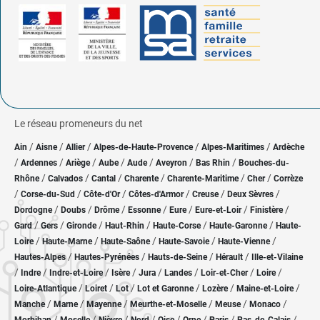
Le réseau promeneurs du net
/
/
/
/
/
Ain
Aisne
Allier
Alpes-de-Haute-Provence
Alpes-Maritimes
Ardèche
/
/
/
/
/
/
/
Ardennes
Ariège
Aube
Aude
Aveyron
Bas Rhin
Bouches-du-
/
/
/
/
/
/
Rhône
Calvados
Cantal
Charente
Charente-Maritime
Cher
Corrèze
/
/
/
/
/
/
Corse-du-Sud
Côte-d'Or
Côtes-d'Armor
Creuse
Deux Sèvres
/
/
/
/
/
/
/
Dordogne
Doubs
Drôme
Essonne
Eure
Eure-et-Loir
Finistère
/
/
/
/
/
/
Gard
Gers
Gironde
Haut-Rhin
Haute-Corse
Haute-Garonne
Haute-
/
/
/
/
/
Loire
Haute-Marne
Haute-Saône
Haute-Savoie
Haute-Vienne
/
/
/
/
Hautes-Alpes
Hautes-Pyrénées
Hauts-de-Seine
Hérault
Ille-et-Vilaine
/
/
/
/
/
/
/
/
Indre
Indre-et-Loire
Isère
Jura
Landes
Loir-et-Cher
Loire
/
/
/
/
/
/
Loire-Atlantique
Loiret
Lot
Lot et Garonne
Lozère
Maine-et-Loire
/
/
/
/
/
/
Manche
Marne
Mayenne
Meurthe-et-Moselle
Meuse
Monaco
/
/
/
/
/
/
/
/