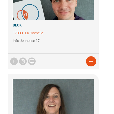
BECK
17000
|
La Rochelle
Info Jeunesse 17

