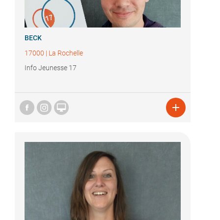
BECK
17000
|
La Rochelle
Info Jeunesse 17

