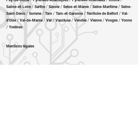
Puy-de-Dôme
Pyrénées-Atlantiques
Pyrénées-Orientales
Rhône
/
/
/
/
/
Saône-et-Loire
Sarthe
Savoie
Seine-et-Marne
Seine-Maritime
Seine-
/
/
/
/
/
Saint-Denis
Somme
Tarn
Tarn-et-Garonne
Territoire de Belfort
Val-
/
/
/
/
/
/
/
d'Oise
Val-de-Marne
Var
Vaucluse
Vendée
Vienne
Vosges
Yonne
/
Yvelines
Mentions légales