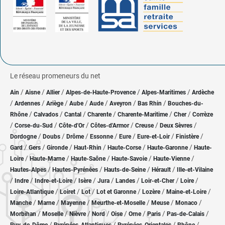
Le réseau promeneurs du net
/
/
/
/
/
Ain
Aisne
Allier
Alpes-de-Haute-Provence
Alpes-Maritimes
Ardèche
/
/
/
/
/
/
/
Ardennes
Ariège
Aube
Aude
Aveyron
Bas Rhin
Bouches-du-
/
/
/
/
/
/
Rhône
Calvados
Cantal
Charente
Charente-Maritime
Cher
Corrèze
/
/
/
/
/
/
Corse-du-Sud
Côte-d'Or
Côtes-d'Armor
Creuse
Deux Sèvres
/
/
/
/
/
/
/
Dordogne
Doubs
Drôme
Essonne
Eure
Eure-et-Loir
Finistère
/
/
/
/
/
/
Gard
Gers
Gironde
Haut-Rhin
Haute-Corse
Haute-Garonne
Haute-
/
/
/
/
/
Loire
Haute-Marne
Haute-Saône
Haute-Savoie
Haute-Vienne
/
/
/
/
Hautes-Alpes
Hautes-Pyrénées
Hauts-de-Seine
Hérault
Ille-et-Vilaine
/
/
/
/
/
/
/
/
Indre
Indre-et-Loire
Isère
Jura
Landes
Loir-et-Cher
Loire
/
/
/
/
/
/
Loire-Atlantique
Loiret
Lot
Lot et Garonne
Lozère
Maine-et-Loire
/
/
/
/
/
/
Manche
Marne
Mayenne
Meurthe-et-Moselle
Meuse
Monaco
/
/
/
/
/
/
/
/
Morbihan
Moselle
Nièvre
Nord
Oise
Orne
Paris
Pas-de-Calais
/
/
/
/