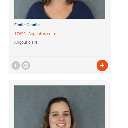
Elodie Gaudin
17690
|
Angoulins-sur-mer
Angoul'loisirs
