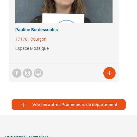
Pauline Bordessoules
17170
|
Courçon
Espace Mosaïque



Voir les autres Promeneurs du département