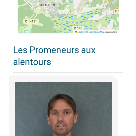
Leaflet
|
©
OpenStreetMap
contributors
Les Promeneurs aux
alentours