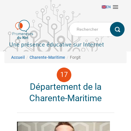
Aller

EN
au
contenu
principal
Une présence éducative sur Internet
Fil d'Ariane
Accueil
Charente-Maritime
Forgit
Département de la
Charente-Maritime