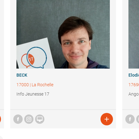
BECK
Elod
17000
|
La Rochelle
1769
Info Jeunesse 17
Angou

