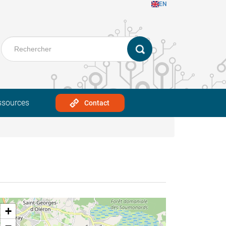
EN
ssources
Contact
+