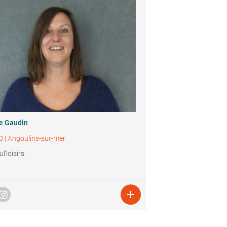
ie Gaudin
0
|
Angoulins-sur-mer
l'loisirs
