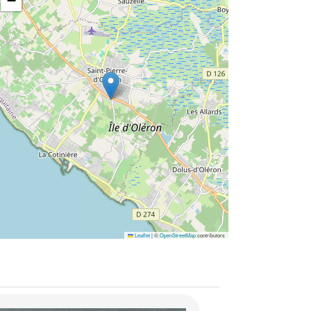
−
Leaflet
|
©
OpenStreetMap
contributors