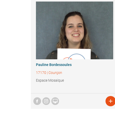
Pauline Bordessoules
17170
|
Courçon
Espace Mosaïque

