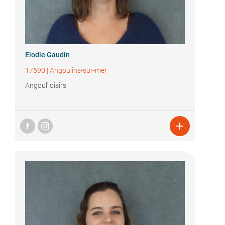
Elodie Gaudin
17690
|
Angoulins-sur-mer
Angoul'loisirs
