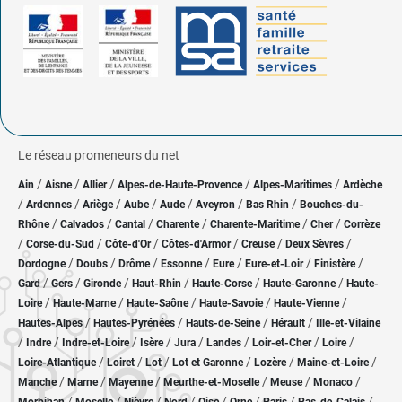
Le réseau promeneurs du net
/
/
/
/
/
Ain
Aisne
Allier
Alpes-de-Haute-Provence
Alpes-Maritimes
Ardèche
/
/
/
/
/
/
/
Ardennes
Ariège
Aube
Aude
Aveyron
Bas Rhin
Bouches-du-
/
/
/
/
/
/
Rhône
Calvados
Cantal
Charente
Charente-Maritime
Cher
Corrèze
/
/
/
/
/
/
Corse-du-Sud
Côte-d'Or
Côtes-d'Armor
Creuse
Deux Sèvres
/
/
/
/
/
/
/
Dordogne
Doubs
Drôme
Essonne
Eure
Eure-et-Loir
Finistère
/
/
/
/
/
/
Gard
Gers
Gironde
Haut-Rhin
Haute-Corse
Haute-Garonne
Haute-
/
/
/
/
/
Loire
Haute-Marne
Haute-Saône
Haute-Savoie
Haute-Vienne
/
/
/
/
Hautes-Alpes
Hautes-Pyrénées
Hauts-de-Seine
Hérault
Ille-et-Vilaine
/
/
/
/
/
/
/
/
Indre
Indre-et-Loire
Isère
Jura
Landes
Loir-et-Cher
Loire
/
/
/
/
/
/
Loire-Atlantique
Loiret
Lot
Lot et Garonne
Lozère
Maine-et-Loire
/
/
/
/
/
/
Manche
Marne
Mayenne
Meurthe-et-Moselle
Meuse
Monaco
/
/
/
/
/
/
/
/