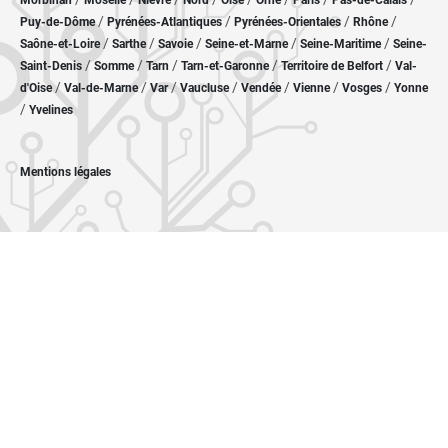
Morbihan
Moselle
Nièvre
Nord
Oise
Orne
Paris
Pas-de-Calais
/
/
/
/
Puy-de-Dôme
Pyrénées-Atlantiques
Pyrénées-Orientales
Rhône
/
/
/
/
/
Saône-et-Loire
Sarthe
Savoie
Seine-et-Marne
Seine-Maritime
Seine-
/
/
/
/
/
Saint-Denis
Somme
Tarn
Tarn-et-Garonne
Territoire de Belfort
Val-
/
/
/
/
/
/
/
d'Oise
Val-de-Marne
Var
Vaucluse
Vendée
Vienne
Vosges
Yonne
/
Yvelines
Mentions légales