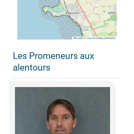
Leaflet
|
©
OpenStreetMap
contributors
Les Promeneurs aux
alentours