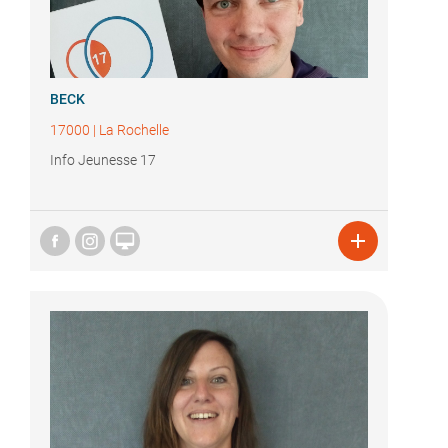
BECK
17000
|
La Rochelle
Info Jeunesse 17

