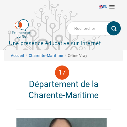
Aller

EN
au
contenu
principal
Une présence éducative sur Internet
Fil d'Ariane
Accueil
Charente-Maritime
Céline Vray
Département de la
Charente-Maritime