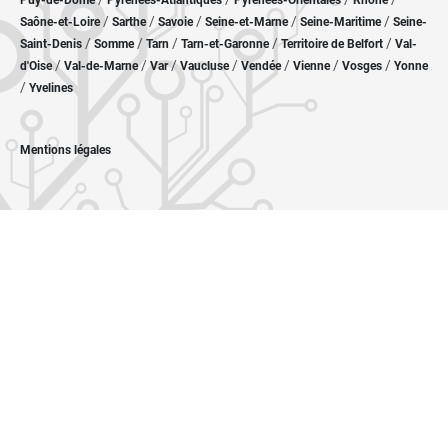
Puy-de-Dôme
Pyrénées-Atlantiques
Pyrénées-Orientales
Rhône
/
/
/
/
/
Saône-et-Loire
Sarthe
Savoie
Seine-et-Marne
Seine-Maritime
Seine-
/
/
/
/
/
Saint-Denis
Somme
Tarn
Tarn-et-Garonne
Territoire de Belfort
Val-
/
/
/
/
/
/
/
d'Oise
Val-de-Marne
Var
Vaucluse
Vendée
Vienne
Vosges
Yonne
/
Yvelines
Mentions légales