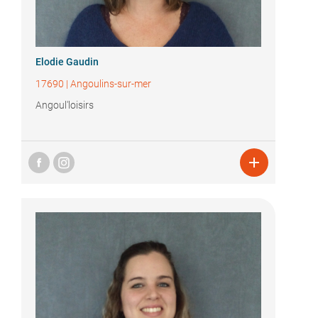
Elodie Gaudin
17690
|
Angoulins-sur-mer
Angoul'loisirs
