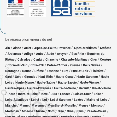
Le réseau promeneurs du net
/
/
/
/
/
Ain
Aisne
Allier
Alpes-de-Haute-Provence
Alpes-Maritimes
Ardèche
/
/
/
/
/
/
/
Ardennes
Ariège
Aube
Aude
Aveyron
Bas Rhin
Bouches-du-
/
/
/
/
/
/
Rhône
Calvados
Cantal
Charente
Charente-Maritime
Cher
Corrèze
/
/
/
/
/
/
Corse-du-Sud
Côte-d'Or
Côtes-d'Armor
Creuse
Deux Sèvres
/
/
/
/
/
/
/
Dordogne
Doubs
Drôme
Essonne
Eure
Eure-et-Loir
Finistère
/
/
/
/
/
/
Gard
Gers
Gironde
Haut-Rhin
Haute-Corse
Haute-Garonne
Haute-
/
/
/
/
/
Loire
Haute-Marne
Haute-Saône
Haute-Savoie
Haute-Vienne
/
/
/
/
Hautes-Alpes
Hautes-Pyrénées
Hauts-de-Seine
Hérault
Ille-et-Vilaine
/
/
/
/
/
/
/
/
Indre
Indre-et-Loire
Isère
Jura
Landes
Loir-et-Cher
Loire
/
/
/
/
/
/
Loire-Atlantique
Loiret
Lot
Lot et Garonne
Lozère
Maine-et-Loire
/
/
/
/
/
/
Manche
Marne
Mayenne
Meurthe-et-Moselle
Meuse
Monaco
/
/
/
/
/
/
/
/
Morbihan
Moselle
Nièvre
Nord
Oise
Orne
Paris
Pas-de-Calais
/
/
/
/