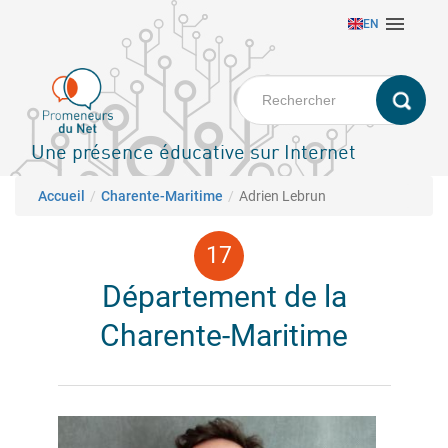
Aller

EN
au
contenu
principal
Une présence éducative sur Internet
Fil d'Ariane
Accueil
Charente-Maritime
Adrien Lebrun
Département de la
Charente-Maritime