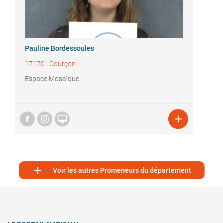
Pauline Bordessoules
17170
|
Courçon
Espace Mosaïque



Voir les autres Promeneurs du département