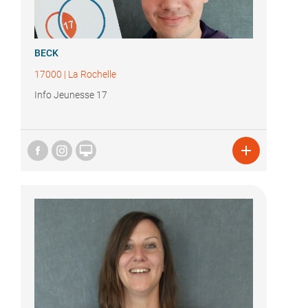
BECK
17000
|
La Rochelle
Info Jeunesse 17

