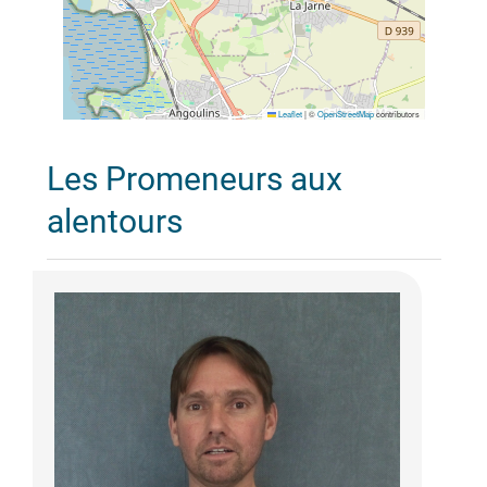
Leaflet
|
©
OpenStreetMap
contributors
Les Promeneurs aux
alentours