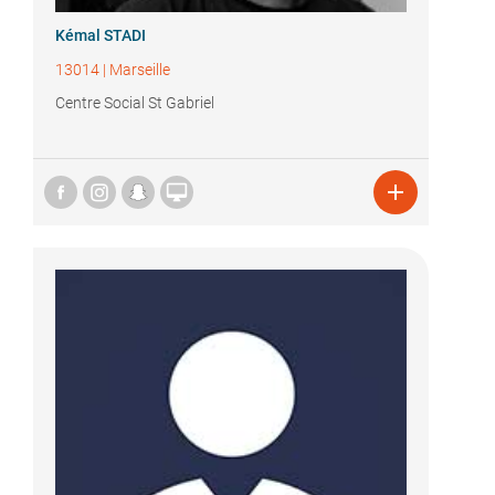
Kémal STADI
13014
|
Marseille
Centre Social St Gabriel

