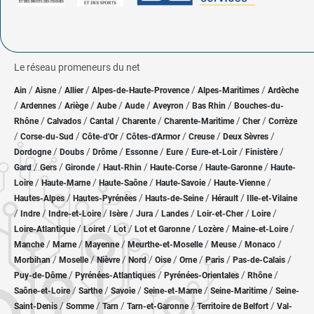
Le réseau promeneurs du net
/
/
/
/
/
Ain
Aisne
Allier
Alpes-de-Haute-Provence
Alpes-Maritimes
Ardèche
/
/
/
/
/
/
/
Ardennes
Ariège
Aube
Aude
Aveyron
Bas Rhin
Bouches-du-
/
/
/
/
/
/
Rhône
Calvados
Cantal
Charente
Charente-Maritime
Cher
Corrèze
/
/
/
/
/
/
Corse-du-Sud
Côte-d'Or
Côtes-d'Armor
Creuse
Deux Sèvres
/
/
/
/
/
/
/
Dordogne
Doubs
Drôme
Essonne
Eure
Eure-et-Loir
Finistère
/
/
/
/
/
/
Gard
Gers
Gironde
Haut-Rhin
Haute-Corse
Haute-Garonne
Haute-
/
/
/
/
/
Loire
Haute-Marne
Haute-Saône
Haute-Savoie
Haute-Vienne
/
/
/
/
Hautes-Alpes
Hautes-Pyrénées
Hauts-de-Seine
Hérault
Ille-et-Vilaine
/
/
/
/
/
/
/
/
Indre
Indre-et-Loire
Isère
Jura
Landes
Loir-et-Cher
Loire
/
/
/
/
/
/
Loire-Atlantique
Loiret
Lot
Lot et Garonne
Lozère
Maine-et-Loire
/
/
/
/
/
/
Manche
Marne
Mayenne
Meurthe-et-Moselle
Meuse
Monaco
/
/
/
/
/
/
/
/
Morbihan
Moselle
Nièvre
Nord
Oise
Orne
Paris
Pas-de-Calais
/
/
/
/
Puy-de-Dôme
Pyrénées-Atlantiques
Pyrénées-Orientales
Rhône
/
/
/
/
/
Saône-et-Loire
Sarthe
Savoie
Seine-et-Marne
Seine-Maritime
Seine-
/
/
/
/
/
Saint-Denis
Somme
Tarn
Tarn-et-Garonne
Territoire de Belfort
Val-