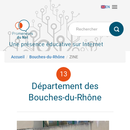
Aller

EN
au
contenu
principal
Une présence éducative sur Internet
Fil d'Ariane
Accueil
Bouches-du-Rhône
ZINE
Département des
Bouches-du-Rhône