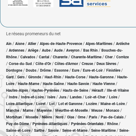
Le réseau promeneurs du net
/
/
/
/
/
Ain
Aisne
Allier
Alpes-de-Haute-Provence
Alpes-Maritimes
Ardèche
/
/
/
/
/
/
/
Ardennes
Ariège
Aube
Aude
Aveyron
Bas Rhin
Bouches-du-
/
/
/
/
/
/
Rhône
Calvados
Cantal
Charente
Charente-Maritime
Cher
Corrèze
/
/
/
/
/
/
Corse-du-Sud
Côte-d'Or
Côtes-d'Armor
Creuse
Deux Sèvres
/
/
/
/
/
/
/
Dordogne
Doubs
Drôme
Essonne
Eure
Eure-et-Loir
Finistère
/
/
/
/
/
/
Gard
Gers
Gironde
Haut-Rhin
Haute-Corse
Haute-Garonne
Haute-
/
/
/
/
/
Loire
Haute-Marne
Haute-Saône
Haute-Savoie
Haute-Vienne
/
/
/
/
Hautes-Alpes
Hautes-Pyrénées
Hauts-de-Seine
Hérault
Ille-et-Vilaine
/
/
/
/
/
/
/
/
Indre
Indre-et-Loire
Isère
Jura
Landes
Loir-et-Cher
Loire
/
/
/
/
/
/
Loire-Atlantique
Loiret
Lot
Lot et Garonne
Lozère
Maine-et-Loire
/
/
/
/
/
/
Manche
Marne
Mayenne
Meurthe-et-Moselle
Meuse
Monaco
/
/
/
/
/
/
/
/
Morbihan
Moselle
Nièvre
Nord
Oise
Orne
Paris
Pas-de-Calais
/
/
/
/
Puy-de-Dôme
Pyrénées-Atlantiques
Pyrénées-Orientales
Rhône
/
/
/
/
/
Saône-et-Loire
Sarthe
Savoie
Seine-et-Marne
Seine-Maritime
Seine-