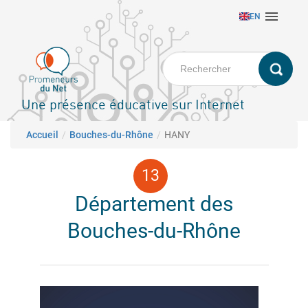
Aller

EN
au
contenu
principal
Une présence éducative sur Internet
Fil d'Ariane
Accueil
Bouches-du-Rhône
HANY
Département des
Bouches-du-Rhône