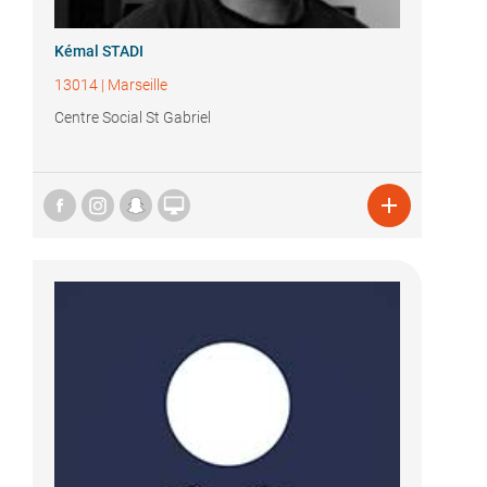
Kémal STADI
13014
|
Marseille
Centre Social St Gabriel

