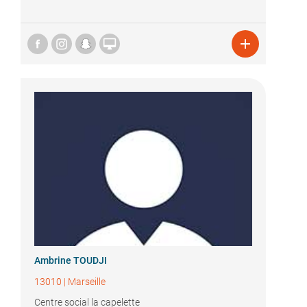


Ambrine TOUDJI
13010
|
Marseille
Centre social la capelette