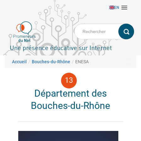
Aller

EN
au
contenu
principal
Une présence éducative sur Internet
Fil d'Ariane
Accueil
Bouches-du-Rhône
ENESA
Département des
Bouches-du-Rhône