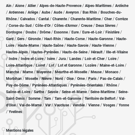
/
/
/
/
/
Ain
Aisne
Allier
Alpes-de-Haute-Provence
Alpes-Maritimes
Ardèche
/
/
/
/
/
/
/
Ardennes
Ariège
Aube
Aude
Aveyron
Bas Rhin
Bouches-du-
/
/
/
/
/
/
Rhône
Calvados
Cantal
Charente
Charente-Maritime
Cher
Corrèze
/
/
/
/
/
/
Corse-du-Sud
Côte-d'Or
Côtes-d'Armor
Creuse
Deux Sèvres
/
/
/
/
/
/
/
Dordogne
Doubs
Drôme
Essonne
Eure
Eure-et-Loir
Finistère
/
/
/
/
/
/
Gard
Gers
Gironde
Haut-Rhin
Haute-Corse
Haute-Garonne
Haute-
/
/
/
/
/
Loire
Haute-Marne
Haute-Saône
Haute-Savoie
Haute-Vienne
/
/
/
/
Hautes-Alpes
Hautes-Pyrénées
Hauts-de-Seine
Hérault
Ille-et-Vilaine
/
/
/
/
/
/
/
/
Indre
Indre-et-Loire
Isère
Jura
Landes
Loir-et-Cher
Loire
/
/
/
/
/
/
Loire-Atlantique
Loiret
Lot
Lot et Garonne
Lozère
Maine-et-Loire
/
/
/
/
/
/
Manche
Marne
Mayenne
Meurthe-et-Moselle
Meuse
Monaco
/
/
/
/
/
/
/
/
Morbihan
Moselle
Nièvre
Nord
Oise
Orne
Paris
Pas-de-Calais
/
/
/
/
Puy-de-Dôme
Pyrénées-Atlantiques
Pyrénées-Orientales
Rhône
/
/
/
/
/
Saône-et-Loire
Sarthe
Savoie
Seine-et-Marne
Seine-Maritime
Seine-
/
/
/
/
/
Saint-Denis
Somme
Tarn
Tarn-et-Garonne
Territoire de Belfort
Val-
/
/
/
/
/
/
/
d'Oise
Val-de-Marne
Var
Vaucluse
Vendée
Vienne
Vosges
Yonne
/
Yvelines
Mentions légales