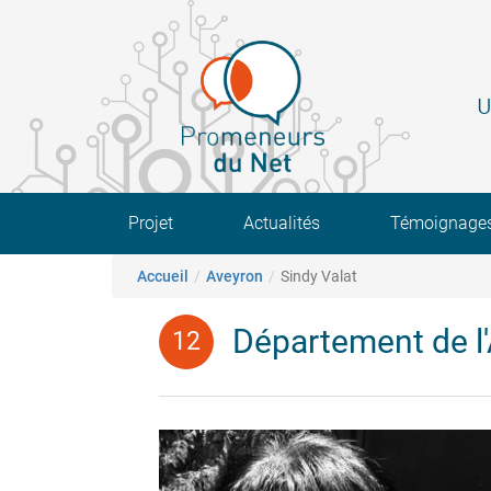
Aller
au
contenu
principal
U
Main navigation
Projet
Actualités
Témoignage
Fil d'Ariane
Accueil
Aveyron
Sindy Valat
Département de l