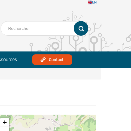
EN
ssources
Contact
+