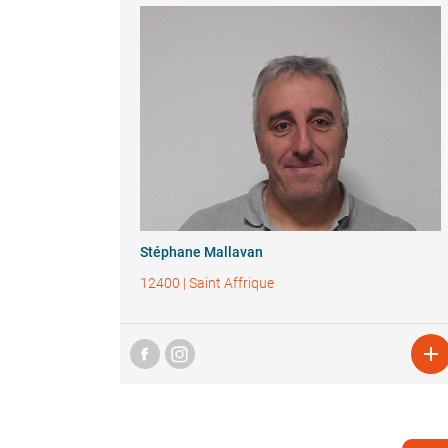
Stéphane Mallavan
12400
|
Saint Affrique
