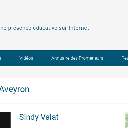
ne présence éducative sur Internet
s
Vidéos
Annuaire des Promeneurs
Re
'Aveyron
Sindy
Valat