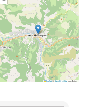
−
Leaflet
|
©
OpenStreetMap
contributors