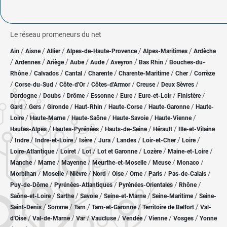
Le réseau promeneurs du net
/
/
/
/
/
Ain
Aisne
Allier
Alpes-de-Haute-Provence
Alpes-Maritimes
Ardèche
/
/
/
/
/
/
/
Ardennes
Ariège
Aube
Aude
Aveyron
Bas Rhin
Bouches-du-
/
/
/
/
/
/
Rhône
Calvados
Cantal
Charente
Charente-Maritime
Cher
Corrèze
/
/
/
/
/
/
Corse-du-Sud
Côte-d'Or
Côtes-d'Armor
Creuse
Deux Sèvres
/
/
/
/
/
/
/
Dordogne
Doubs
Drôme
Essonne
Eure
Eure-et-Loir
Finistère
/
/
/
/
/
/
Gard
Gers
Gironde
Haut-Rhin
Haute-Corse
Haute-Garonne
Haute-
/
/
/
/
/
Loire
Haute-Marne
Haute-Saône
Haute-Savoie
Haute-Vienne
/
/
/
/
Hautes-Alpes
Hautes-Pyrénées
Hauts-de-Seine
Hérault
Ille-et-Vilaine
/
/
/
/
/
/
/
/
Indre
Indre-et-Loire
Isère
Jura
Landes
Loir-et-Cher
Loire
/
/
/
/
/
/
Loire-Atlantique
Loiret
Lot
Lot et Garonne
Lozère
Maine-et-Loire
/
/
/
/
/
/
Manche
Marne
Mayenne
Meurthe-et-Moselle
Meuse
Monaco
/
/
/
/
/
/
/
/
Morbihan
Moselle
Nièvre
Nord
Oise
Orne
Paris
Pas-de-Calais
/
/
/
/
Puy-de-Dôme
Pyrénées-Atlantiques
Pyrénées-Orientales
Rhône
/
/
/
/
/
Saône-et-Loire
Sarthe
Savoie
Seine-et-Marne
Seine-Maritime
Seine-
/
/
/
/
/
Saint-Denis
Somme
Tarn
Tarn-et-Garonne
Territoire de Belfort
Val-
/
/
/
/
/
/
/
d'Oise
Val-de-Marne
Var
Vaucluse
Vendée
Vienne
Vosges
Yonne