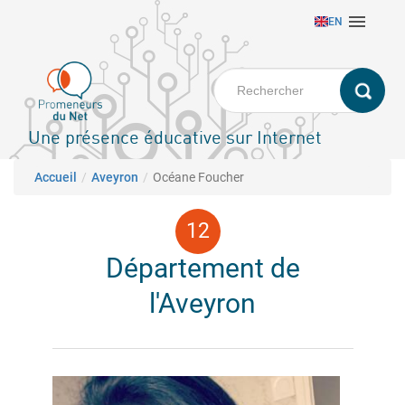
Aller

EN
au
contenu
principal
Une présence éducative sur Internet
Fil d'Ariane
Accueil
Aveyron
Océane Foucher
Département de
l'Aveyron