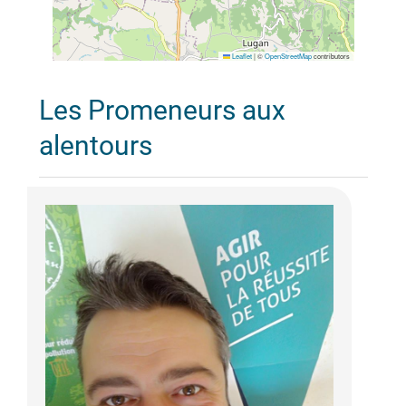
Leaflet
|
©
OpenStreetMap
contributors
Les Promeneurs aux
alentours