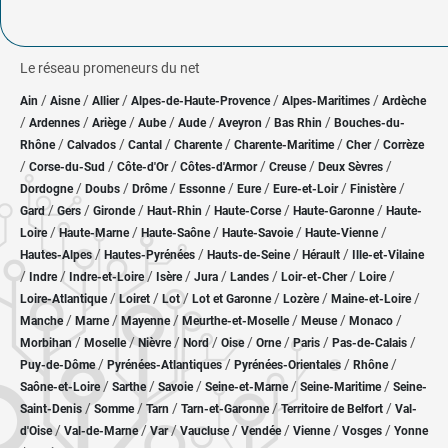
Le réseau promeneurs du net
/
/
/
/
/
Ain
Aisne
Allier
Alpes-de-Haute-Provence
Alpes-Maritimes
Ardèche
/
/
/
/
/
/
/
Ardennes
Ariège
Aube
Aude
Aveyron
Bas Rhin
Bouches-du-
/
/
/
/
/
/
Rhône
Calvados
Cantal
Charente
Charente-Maritime
Cher
Corrèze
/
/
/
/
/
/
Corse-du-Sud
Côte-d'Or
Côtes-d'Armor
Creuse
Deux Sèvres
/
/
/
/
/
/
/
Dordogne
Doubs
Drôme
Essonne
Eure
Eure-et-Loir
Finistère
/
/
/
/
/
/
Gard
Gers
Gironde
Haut-Rhin
Haute-Corse
Haute-Garonne
Haute-
/
/
/
/
/
Loire
Haute-Marne
Haute-Saône
Haute-Savoie
Haute-Vienne
/
/
/
/
Hautes-Alpes
Hautes-Pyrénées
Hauts-de-Seine
Hérault
Ille-et-Vilaine
/
/
/
/
/
/
/
/
Indre
Indre-et-Loire
Isère
Jura
Landes
Loir-et-Cher
Loire
/
/
/
/
/
/
Loire-Atlantique
Loiret
Lot
Lot et Garonne
Lozère
Maine-et-Loire
/
/
/
/
/
/
Manche
Marne
Mayenne
Meurthe-et-Moselle
Meuse
Monaco
/
/
/
/
/
/
/
/
Morbihan
Moselle
Nièvre
Nord
Oise
Orne
Paris
Pas-de-Calais
/
/
/
/
Puy-de-Dôme
Pyrénées-Atlantiques
Pyrénées-Orientales
Rhône
/
/
/
/
/
Saône-et-Loire
Sarthe
Savoie
Seine-et-Marne
Seine-Maritime
Seine-
/
/
/
/
/
Saint-Denis
Somme
Tarn
Tarn-et-Garonne
Territoire de Belfort
Val-
/
/
/
/
/
/
/
d'Oise
Val-de-Marne
Var
Vaucluse
Vendée
Vienne
Vosges
Yonne