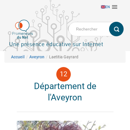
Aller

EN
au
contenu
principal
Une présence éducative sur Internet
Fil d'Ariane
Accueil
Aveyron
Laetitia Gayrard
Département de
l'Aveyron