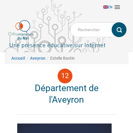
Aller

EN
au
contenu
principal
Une présence éducative sur Internet
Fil d'Ariane
Accueil
Aveyron
Estelle Bastin
Département de
l'Aveyron