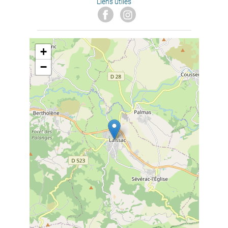
Liens utiles
+
−