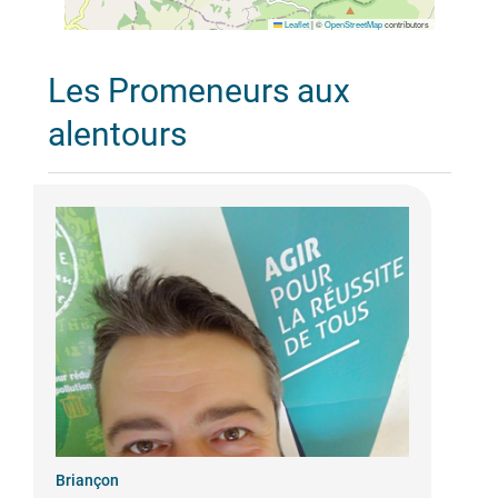
Leaflet
|
©
OpenStreetMap
contributors
Les Promeneurs aux
alentours
Briançon