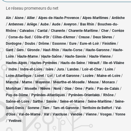
Le réseau promeneurs du net
/
/
/
/
/
Ain
Aisne
Allier
Alpes-de-Haute-Provence
Alpes-Maritimes
Ardèche
/
/
/
/
/
/
/
Ardennes
Ariège
Aube
Aude
Aveyron
Bas Rhin
Bouches-du-
/
/
/
/
/
/
Rhône
Calvados
Cantal
Charente
Charente-Maritime
Cher
Corrèze
/
/
/
/
/
/
Corse-du-Sud
Côte-d'Or
Côtes-d'Armor
Creuse
Deux Sèvres
/
/
/
/
/
/
/
Dordogne
Doubs
Drôme
Essonne
Eure
Eure-et-Loir
Finistère
/
/
/
/
/
/
Gard
Gers
Gironde
Haut-Rhin
Haute-Corse
Haute-Garonne
Haute-
/
/
/
/
/
Loire
Haute-Marne
Haute-Saône
Haute-Savoie
Haute-Vienne
/
/
/
/
Hautes-Alpes
Hautes-Pyrénées
Hauts-de-Seine
Hérault
Ille-et-Vilaine
/
/
/
/
/
/
/
/
Indre
Indre-et-Loire
Isère
Jura
Landes
Loir-et-Cher
Loire
/
/
/
/
/
/
Loire-Atlantique
Loiret
Lot
Lot et Garonne
Lozère
Maine-et-Loire
/
/
/
/
/
/
Manche
Marne
Mayenne
Meurthe-et-Moselle
Meuse
Monaco
/
/
/
/
/
/
/
/
Morbihan
Moselle
Nièvre
Nord
Oise
Orne
Paris
Pas-de-Calais
/
/
/
/
Puy-de-Dôme
Pyrénées-Atlantiques
Pyrénées-Orientales
Rhône
/
/
/
/
/
Saône-et-Loire
Sarthe
Savoie
Seine-et-Marne
Seine-Maritime
Seine-
/
/
/
/
/
Saint-Denis
Somme
Tarn
Tarn-et-Garonne
Territoire de Belfort
Val-
/
/
/
/
/
/
/
d'Oise
Val-de-Marne
Var
Vaucluse
Vendée
Vienne
Vosges
Yonne
/
Yvelines