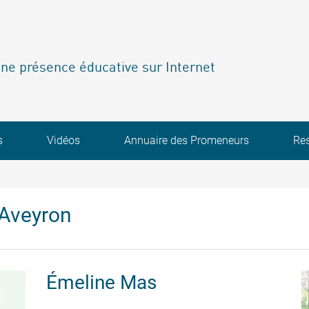
ne présence éducative sur Internet
s
Vidéos
Annuaire des Promeneurs
Re
'Aveyron
Émeline
Mas