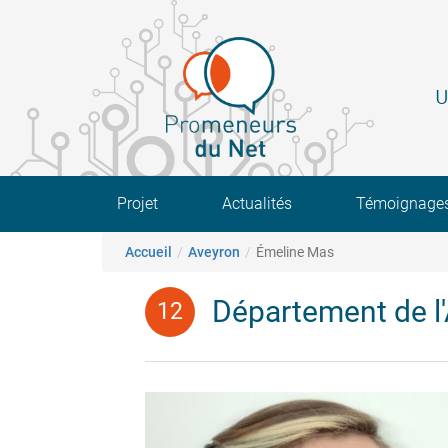
Aller
au
contenu
principal
U
Main navigation
Projet
Actualités
Témoignage
Fil d'Ariane
Accueil
Aveyron
Émeline Mas
Département de l