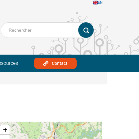
EN
ssources
Contact
+