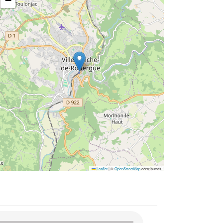
−
Leaflet
|
©
OpenStreetMap
contributors