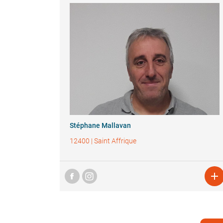
Stéphane Mallavan
12400
|
Saint Affrique
