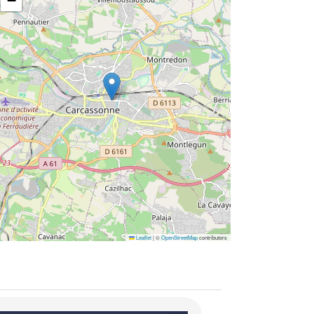
−
Leaflet
|
©
OpenStreetMap
contributors