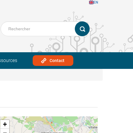
EN
ssources
Contact
+