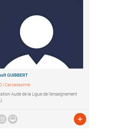
ault GUIBBERT
0
|
Carcassonne
ation Aude de la Ligue de l’enseignement
L)

