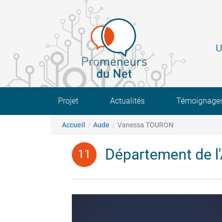
Aller
au
contenu
principal
U
Main navigation
Projet
Actualités
Témoignage
Fil d'Ariane
Accueil
Aude
Vanessa TOURON
Département de l