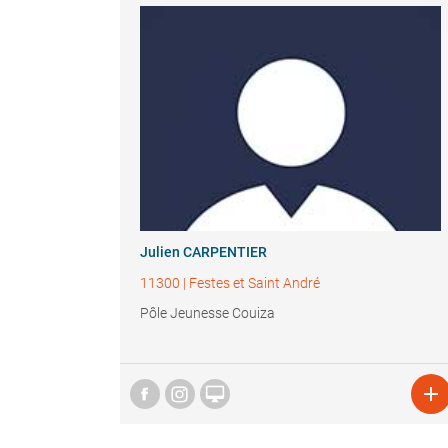
Julien CARPENTIER
11300
|
Festes et Saint André
Pôle Jeunesse Couiza

