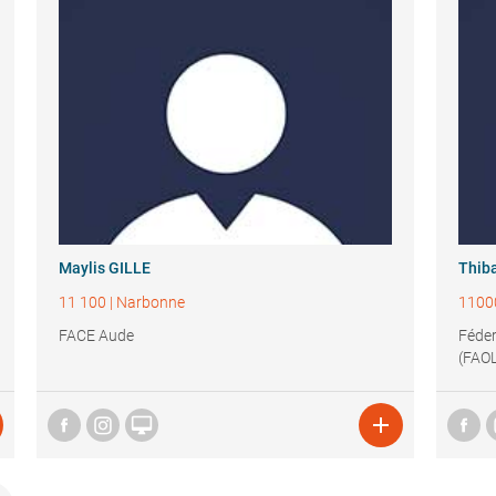
Maylis GILLE
Thib
11 100
|
Narbonne
1100
FACE Aude
Féder
(FAO

