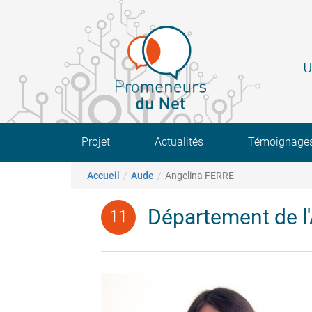
Aller
au
contenu
principal
U
Main navigation
Projet
Actualités
Témoignage
Fil d'Ariane
Accueil
Aude
Angelina FERRE
Département de l