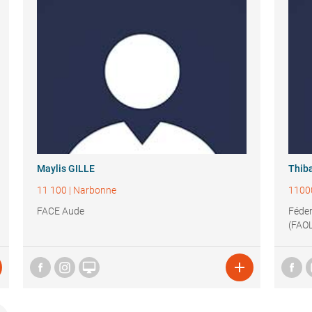
Maylis GILLE
Thib
11 100
|
Narbonne
1100
FACE Aude
Féder
(FAO

