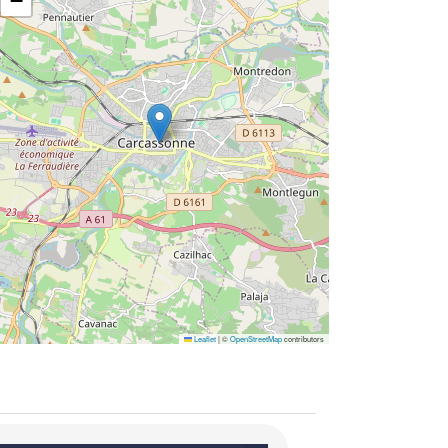
−
Leaflet
|
©
OpenStreetMap
contributors