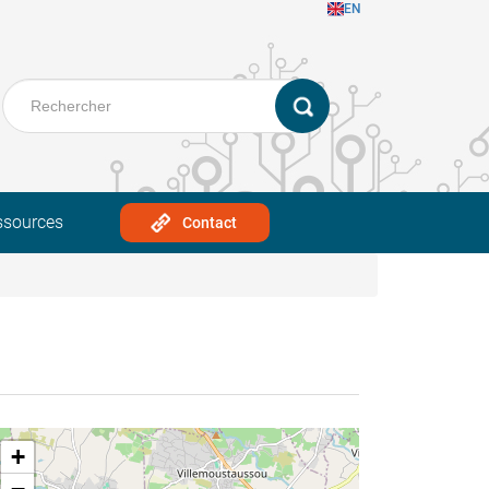
EN
ssources
Contact
+