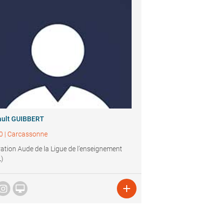
ault GUIBBERT
0
|
Carcassonne
ation Aude de la Ligue de l’enseignement
L)

