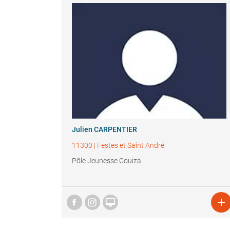
Julien CARPENTIER
11300
|
Festes et Saint André
Pôle Jeunesse Couiza

