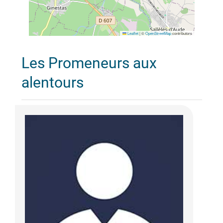
Leaflet
|
©
OpenStreetMap
contributors
Les Promeneurs aux
alentours