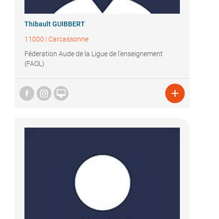
Thibault GUIBBERT
11000
|
Carcassonne
Féderation Aude de la Ligue de l’enseignement
(FAOL)

