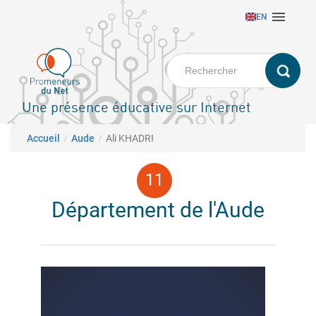
Aller

EN
au
contenu
principal
Une présence éducative sur Internet
Fil d'Ariane
Accueil
Aude
Ali KHADRI
Département de l'Aude