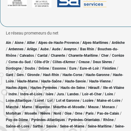
Le réseau promeneurs du net
/
/
/
/
/
Ain
Aisne
Allier
Alpes-de-Haute-Provence
Alpes-Maritimes
Ardèche
/
/
/
/
/
/
/
Ardennes
Ariège
Aube
Aude
Aveyron
Bas Rhin
Bouches-du-
/
/
/
/
/
/
Rhône
Calvados
Cantal
Charente
Charente-Maritime
Cher
Corrèze
/
/
/
/
/
/
Corse-du-Sud
Côte-d'Or
Côtes-d'Armor
Creuse
Deux Sèvres
/
/
/
/
/
/
/
Dordogne
Doubs
Drôme
Essonne
Eure
Eure-et-Loir
Finistère
/
/
/
/
/
/
Gard
Gers
Gironde
Haut-Rhin
Haute-Corse
Haute-Garonne
Haute-
/
/
/
/
/
Loire
Haute-Marne
Haute-Saône
Haute-Savoie
Haute-Vienne
/
/
/
/
Hautes-Alpes
Hautes-Pyrénées
Hauts-de-Seine
Hérault
Ille-et-Vilaine
/
/
/
/
/
/
/
/
Indre
Indre-et-Loire
Isère
Jura
Landes
Loir-et-Cher
Loire
/
/
/
/
/
/
Loire-Atlantique
Loiret
Lot
Lot et Garonne
Lozère
Maine-et-Loire
/
/
/
/
/
/
Manche
Marne
Mayenne
Meurthe-et-Moselle
Meuse
Monaco
/
/
/
/
/
/
/
/
Morbihan
Moselle
Nièvre
Nord
Oise
Orne
Paris
Pas-de-Calais
/
/
/
/
Puy-de-Dôme
Pyrénées-Atlantiques
Pyrénées-Orientales
Rhône
/
/
/
/
/
Saône-et-Loire
Sarthe
Savoie
Seine-et-Marne
Seine-Maritime
Seine-