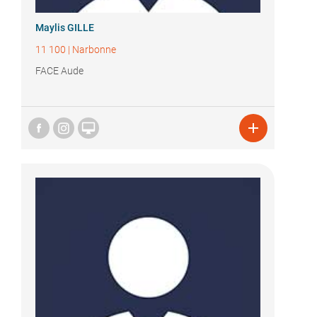
Maylis GILLE
11 100
|
Narbonne
FACE Aude

