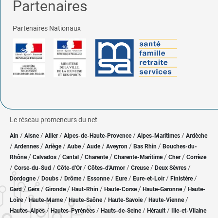
Partenaires
Partenaires Nationaux
Le réseau promeneurs du net
/
/
/
/
/
Ain
Aisne
Allier
Alpes-de-Haute-Provence
Alpes-Maritimes
Ardèche
/
/
/
/
/
/
/
Ardennes
Ariège
Aube
Aude
Aveyron
Bas Rhin
Bouches-du-
/
/
/
/
/
/
Rhône
Calvados
Cantal
Charente
Charente-Maritime
Cher
Corrèze
/
/
/
/
/
/
Corse-du-Sud
Côte-d'Or
Côtes-d'Armor
Creuse
Deux Sèvres
/
/
/
/
/
/
/
Dordogne
Doubs
Drôme
Essonne
Eure
Eure-et-Loir
Finistère
/
/
/
/
/
/
Gard
Gers
Gironde
Haut-Rhin
Haute-Corse
Haute-Garonne
Haute-
/
/
/
/
/
Loire
Haute-Marne
Haute-Saône
Haute-Savoie
Haute-Vienne
/
/
/
/
Hautes-Alpes
Hautes-Pyrénées
Hauts-de-Seine
Hérault
Ille-et-Vilaine