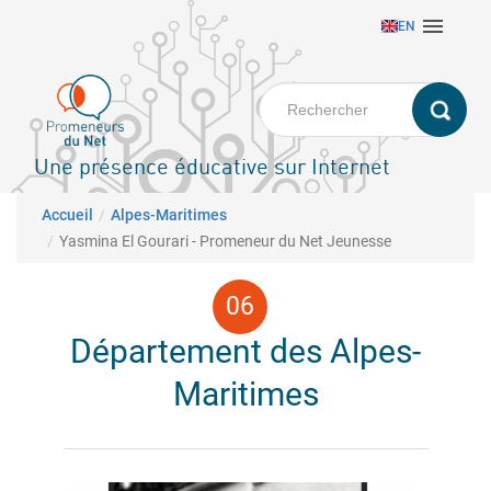
Aller

EN
au
contenu
principal
Une présence éducative sur Internet
Fil d'Ariane
Accueil
Alpes-Maritimes
Yasmina El Gourari - Promeneur du Net Jeunesse
Département des Alpes-
Maritimes