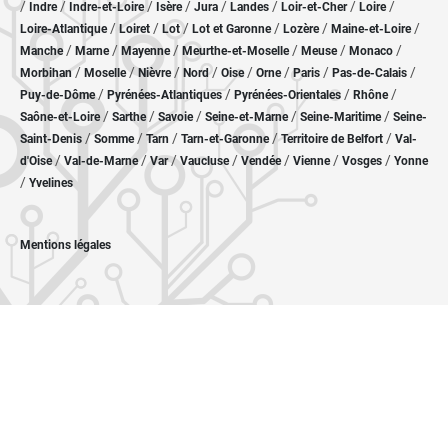
/
/
/
/
/
/
/
/
Indre
Indre-et-Loire
Isère
Jura
Landes
Loir-et-Cher
Loire
/
/
/
/
/
/
Loire-Atlantique
Loiret
Lot
Lot et Garonne
Lozère
Maine-et-Loire
/
/
/
/
/
/
Manche
Marne
Mayenne
Meurthe-et-Moselle
Meuse
Monaco
/
/
/
/
/
/
/
/
Morbihan
Moselle
Nièvre
Nord
Oise
Orne
Paris
Pas-de-Calais
/
/
/
/
Puy-de-Dôme
Pyrénées-Atlantiques
Pyrénées-Orientales
Rhône
/
/
/
/
/
Saône-et-Loire
Sarthe
Savoie
Seine-et-Marne
Seine-Maritime
Seine-
/
/
/
/
/
Saint-Denis
Somme
Tarn
Tarn-et-Garonne
Territoire de Belfort
Val-
/
/
/
/
/
/
/
d'Oise
Val-de-Marne
Var
Vaucluse
Vendée
Vienne
Vosges
Yonne
/
Yvelines
Mentions légales