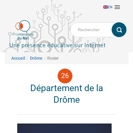
Aller

EN
au
contenu
principal
Une présence éducative sur Internet
Fil d'Ariane
Accueil
Drôme
Rosier
Département de la
Drôme