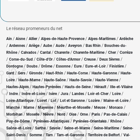
Le réseau promeneurs du net
/
/
/
/
/
Ain
Aisne
Allier
Alpes-de-Haute-Provence
Alpes-Maritimes
Ardèche
/
/
/
/
/
/
/
Ardennes
Ariège
Aube
Aude
Aveyron
Bas Rhin
Bouches-du-
/
/
/
/
/
/
Rhône
Calvados
Cantal
Charente
Charente-Maritime
Cher
Corrèze
/
/
/
/
/
/
Corse-du-Sud
Côte-d'Or
Côtes-d'Armor
Creuse
Deux Sèvres
/
/
/
/
/
/
/
Dordogne
Doubs
Drôme
Essonne
Eure
Eure-et-Loir
Finistère
/
/
/
/
/
/
Gard
Gers
Gironde
Haut-Rhin
Haute-Corse
Haute-Garonne
Haute-
/
/
/
/
/
Loire
Haute-Marne
Haute-Saône
Haute-Savoie
Haute-Vienne
/
/
/
/
Hautes-Alpes
Hautes-Pyrénées
Hauts-de-Seine
Hérault
Ille-et-Vilaine
/
/
/
/
/
/
/
/
Indre
Indre-et-Loire
Isère
Jura
Landes
Loir-et-Cher
Loire
/
/
/
/
/
/
Loire-Atlantique
Loiret
Lot
Lot et Garonne
Lozère
Maine-et-Loire
/
/
/
/
/
/
Manche
Marne
Mayenne
Meurthe-et-Moselle
Meuse
Monaco
/
/
/
/
/
/
/
/
Morbihan
Moselle
Nièvre
Nord
Oise
Orne
Paris
Pas-de-Calais
/
/
/
/
Puy-de-Dôme
Pyrénées-Atlantiques
Pyrénées-Orientales
Rhône
/
/
/
/
/
Saône-et-Loire
Sarthe
Savoie
Seine-et-Marne
Seine-Maritime
Seine-
/
/
/
/
/
Saint-Denis
Somme
Tarn
Tarn-et-Garonne
Territoire de Belfort
Val-