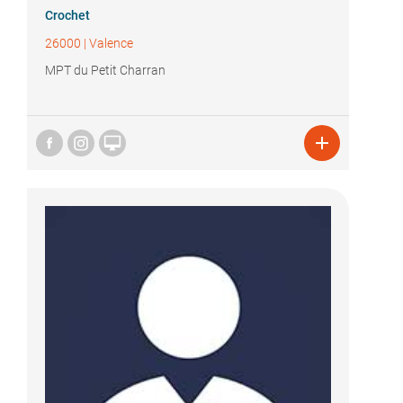
Crochet
26000
|
Valence
MPT du Petit Charran

