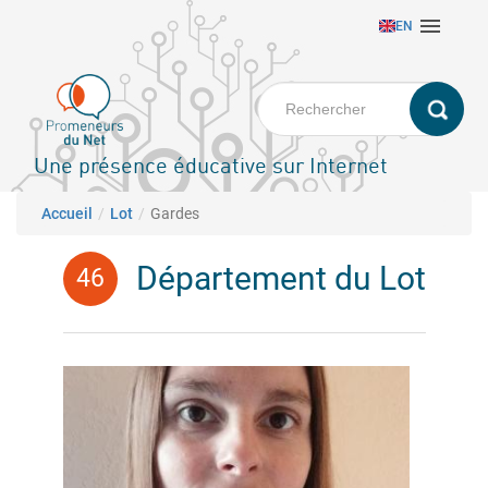
Aller

EN
au
contenu
principal
Une présence éducative sur Internet
Fil d'Ariane
Accueil
Lot
Gardes
Département du Lot