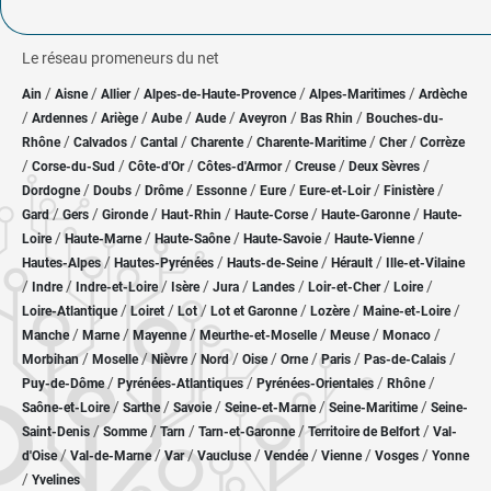
Le réseau promeneurs du net
/
/
/
/
/
Ain
Aisne
Allier
Alpes-de-Haute-Provence
Alpes-Maritimes
Ardèche
/
/
/
/
/
/
/
Ardennes
Ariège
Aube
Aude
Aveyron
Bas Rhin
Bouches-du-
/
/
/
/
/
/
Rhône
Calvados
Cantal
Charente
Charente-Maritime
Cher
Corrèze
/
/
/
/
/
/
Corse-du-Sud
Côte-d'Or
Côtes-d'Armor
Creuse
Deux Sèvres
/
/
/
/
/
/
/
Dordogne
Doubs
Drôme
Essonne
Eure
Eure-et-Loir
Finistère
/
/
/
/
/
/
Gard
Gers
Gironde
Haut-Rhin
Haute-Corse
Haute-Garonne
Haute-
/
/
/
/
/
Loire
Haute-Marne
Haute-Saône
Haute-Savoie
Haute-Vienne
/
/
/
/
Hautes-Alpes
Hautes-Pyrénées
Hauts-de-Seine
Hérault
Ille-et-Vilaine
/
/
/
/
/
/
/
/
Indre
Indre-et-Loire
Isère
Jura
Landes
Loir-et-Cher
Loire
/
/
/
/
/
/
Loire-Atlantique
Loiret
Lot
Lot et Garonne
Lozère
Maine-et-Loire
/
/
/
/
/
/
Manche
Marne
Mayenne
Meurthe-et-Moselle
Meuse
Monaco
/
/
/
/
/
/
/
/
Morbihan
Moselle
Nièvre
Nord
Oise
Orne
Paris
Pas-de-Calais
/
/
/
/
Puy-de-Dôme
Pyrénées-Atlantiques
Pyrénées-Orientales
Rhône
/
/
/
/
/
Saône-et-Loire
Sarthe
Savoie
Seine-et-Marne
Seine-Maritime
Seine-
/
/
/
/
/
Saint-Denis
Somme
Tarn
Tarn-et-Garonne
Territoire de Belfort
Val-
/
/
/
/
/
/
/
d'Oise
Val-de-Marne
Var
Vaucluse
Vendée
Vienne
Vosges
Yonne
/
Yvelines