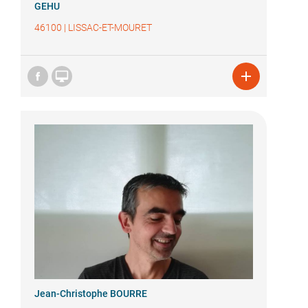
GEHU
46100
|
LISSAC-ET-MOURET


Jean-Christophe BOURRE