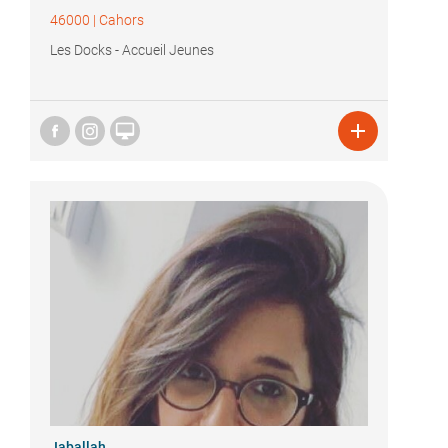
46000
|
Cahors
Les Docks - Accueil Jeunes


Jaballah