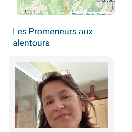
Leaflet
|
©
OpenStreetMap
contributors
Les Promeneurs aux
alentours