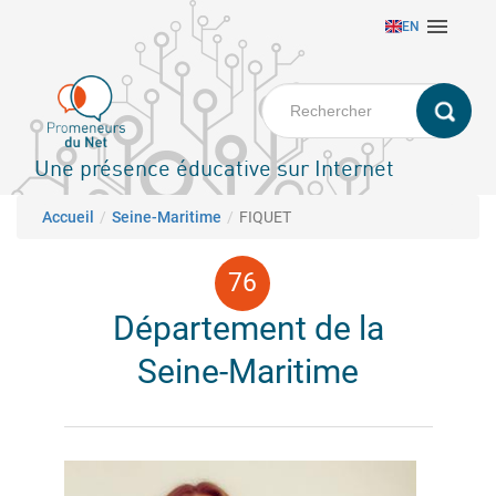
Aller

EN
au
contenu
principal
Une présence éducative sur Internet
Fil d'Ariane
Accueil
Seine-Maritime
FIQUET
Département de la
Seine-Maritime