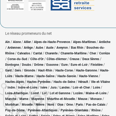
Le réseau promeneurs du net
/
/
/
/
/
Ain
Aisne
Allier
Alpes-de-Haute-Provence
Alpes-Maritimes
Ardèche
/
/
/
/
/
/
/
Ardennes
Ariège
Aube
Aude
Aveyron
Bas Rhin
Bouches-du-
/
/
/
/
/
/
Rhône
Calvados
Cantal
Charente
Charente-Maritime
Cher
Corrèze
/
/
/
/
/
/
Corse-du-Sud
Côte-d'Or
Côtes-d'Armor
Creuse
Deux Sèvres
/
/
/
/
/
/
/
Dordogne
Doubs
Drôme
Essonne
Eure
Eure-et-Loir
Finistère
/
/
/
/
/
/
Gard
Gers
Gironde
Haut-Rhin
Haute-Corse
Haute-Garonne
Haute-
/
/
/
/
/
Loire
Haute-Marne
Haute-Saône
Haute-Savoie
Haute-Vienne
/
/
/
/
Hautes-Alpes
Hautes-Pyrénées
Hauts-de-Seine
Hérault
Ille-et-Vilaine
/
/
/
/
/
/
/
/
Indre
Indre-et-Loire
Isère
Jura
Landes
Loir-et-Cher
Loire
/
/
/
/
/
/
Loire-Atlantique
Loiret
Lot
Lot et Garonne
Lozère
Maine-et-Loire
/
/
/
/
/
/
Manche
Marne
Mayenne
Meurthe-et-Moselle
Meuse
Monaco
/
/
/
/
/
/
/
/
Morbihan
Moselle
Nièvre
Nord
Oise
Orne
Paris
Pas-de-Calais
/
/
/
/
Puy-de-Dôme
Pyrénées-Atlantiques
Pyrénées-Orientales
Rhône
/
/
/
/
/