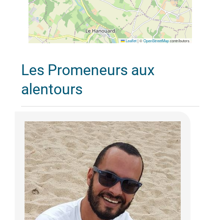
Leaflet
|
©
OpenStreetMap
contributors
Les Promeneurs aux
alentours