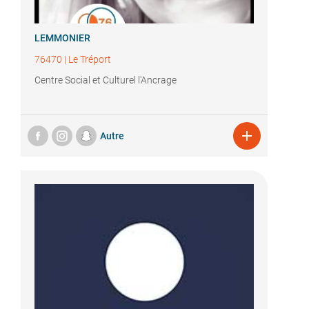
LEMMONIER
76470
|
Le Tréport
Centre Social et Culturel l'Ancrage

Autre