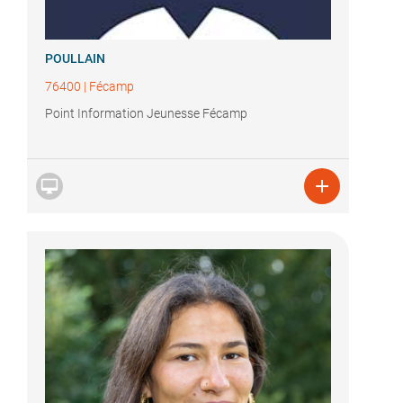
POULLAIN
76400
|
Fécamp
Point Information Jeunesse Fécamp

