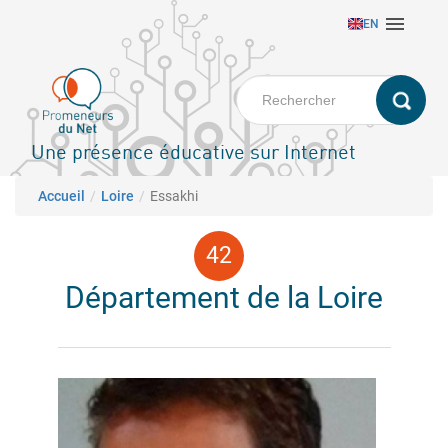
Aller

EN
au
contenu
principal
Une présence éducative sur Internet
Fil d'Ariane
Accueil
Loire
Essakhi
Département de la Loire