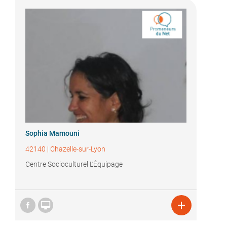
Sophia Mamouni
42140
|
Chazelle-sur-Lyon
Centre Socioculturel L’Équipage

