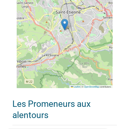
Leaflet
|
©
OpenStreetMap
contributors
Les Promeneurs aux
alentours