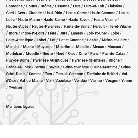
/
/
/
/
/
/
/
Dordogne
Doubs
Drôme
Essonne
Eure
Eure-et-Loir
Finistère
/
/
/
/
/
/
Gard
Gers
Gironde
Haut-Rhin
Haute-Corse
Haute-Garonne
Haute-
/
/
/
/
/
Loire
Haute-Marne
Haute-Saône
Haute-Savoie
Haute-Vienne
/
/
/
/
Hautes-Alpes
Hautes-Pyrénées
Hauts-de-Seine
Hérault
Ille-et-Vilaine
/
/
/
/
/
/
/
/
Indre
Indre-et-Loire
Isère
Jura
Landes
Loir-et-Cher
Loire
/
/
/
/
/
/
Loire-Atlantique
Loiret
Lot
Lot et Garonne
Lozère
Maine-et-Loire
/
/
/
/
/
/
Manche
Marne
Mayenne
Meurthe-et-Moselle
Meuse
Monaco
/
/
/
/
/
/
/
/
Morbihan
Moselle
Nièvre
Nord
Oise
Orne
Paris
Pas-de-Calais
/
/
/
/
Puy-de-Dôme
Pyrénées-Atlantiques
Pyrénées-Orientales
Rhône
/
/
/
/
/
Saône-et-Loire
Sarthe
Savoie
Seine-et-Marne
Seine-Maritime
Seine-
/
/
/
/
/
Saint-Denis
Somme
Tarn
Tarn-et-Garonne
Territoire de Belfort
Val-
/
/
/
/
/
/
/
d'Oise
Val-de-Marne
Var
Vaucluse
Vendée
Vienne
Vosges
Yonne
/
Yvelines
Mentions légales