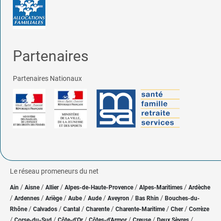
Partenaires
Partenaires Nationaux
Le réseau promeneurs du net
/
/
/
/
/
Ain
Aisne
Allier
Alpes-de-Haute-Provence
Alpes-Maritimes
Ardèche
/
/
/
/
/
/
/
Ardennes
Ariège
Aube
Aude
Aveyron
Bas Rhin
Bouches-du-
/
/
/
/
/
/
Rhône
Calvados
Cantal
Charente
Charente-Maritime
Cher
Corrèze
/
/
/
/
/
/
Corse-du-Sud
Côte-d'Or
Côtes-d'Armor
Creuse
Deux Sèvres