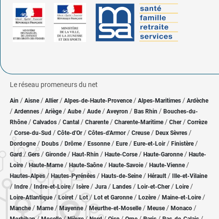
Le réseau promeneurs du net
/
/
/
/
/
Ain
Aisne
Allier
Alpes-de-Haute-Provence
Alpes-Maritimes
Ardèche
/
/
/
/
/
/
/
Ardennes
Ariège
Aube
Aude
Aveyron
Bas Rhin
Bouches-du-
/
/
/
/
/
/
Rhône
Calvados
Cantal
Charente
Charente-Maritime
Cher
Corrèze
/
/
/
/
/
/
Corse-du-Sud
Côte-d'Or
Côtes-d'Armor
Creuse
Deux Sèvres
/
/
/
/
/
/
/
Dordogne
Doubs
Drôme
Essonne
Eure
Eure-et-Loir
Finistère
/
/
/
/
/
/
Gard
Gers
Gironde
Haut-Rhin
Haute-Corse
Haute-Garonne
Haute-
/
/
/
/
/
Loire
Haute-Marne
Haute-Saône
Haute-Savoie
Haute-Vienne
/
/
/
/
Hautes-Alpes
Hautes-Pyrénées
Hauts-de-Seine
Hérault
Ille-et-Vilaine
/
/
/
/
/
/
/
/
Indre
Indre-et-Loire
Isère
Jura
Landes
Loir-et-Cher
Loire
/
/
/
/
/
/
Loire-Atlantique
Loiret
Lot
Lot et Garonne
Lozère
Maine-et-Loire
/
/
/
/
/
/
Manche
Marne
Mayenne
Meurthe-et-Moselle
Meuse
Monaco
/
/
/
/
/
/
/
/