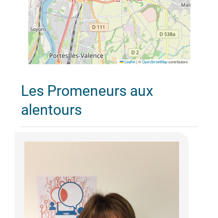
Leaflet
|
©
OpenStreetMap
contributors
Les Promeneurs aux
alentours