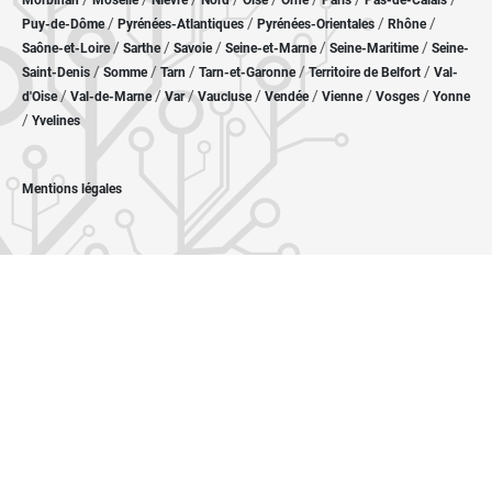
Morbihan
Moselle
Nièvre
Nord
Oise
Orne
Paris
Pas-de-Calais
/
/
/
/
Puy-de-Dôme
Pyrénées-Atlantiques
Pyrénées-Orientales
Rhône
/
/
/
/
/
Saône-et-Loire
Sarthe
Savoie
Seine-et-Marne
Seine-Maritime
Seine-
/
/
/
/
/
Saint-Denis
Somme
Tarn
Tarn-et-Garonne
Territoire de Belfort
Val-
/
/
/
/
/
/
/
d'Oise
Val-de-Marne
Var
Vaucluse
Vendée
Vienne
Vosges
Yonne
/
Yvelines
Mentions légales