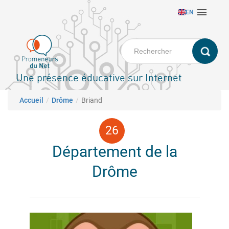
Aller

EN
au
contenu
principal
Une présence éducative sur Internet
Fil d'Ariane
Accueil
Drôme
Briand
Département de la
Drôme