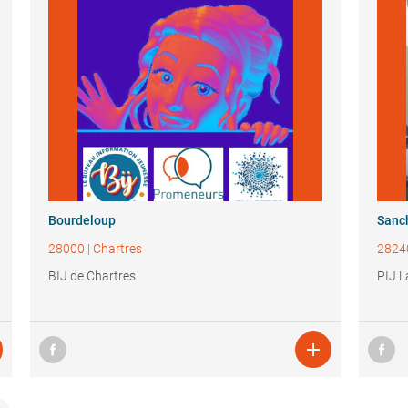
Bourdeloup
Sanc
28000
|
Chartres
2824
BIJ de Chartres
PIJ L
