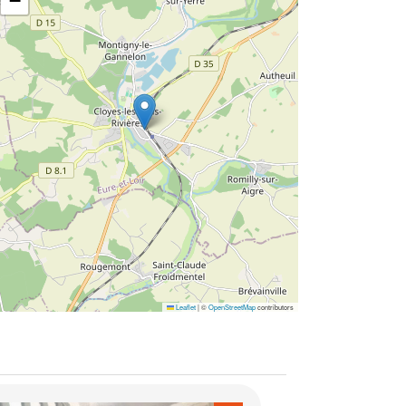
−
Leaflet
|
©
OpenStreetMap
contributors