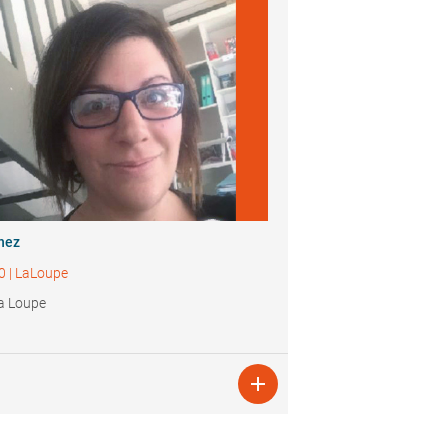
hez
0
|
LaLoupe
a Loupe
