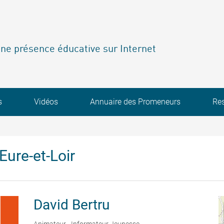
ne présence éducative sur Internet
s
Vidéos
Annuaire des Promeneurs
Re
Eure-et-Loir
David
Bertru