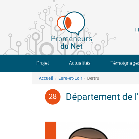
Aller
au
contenu
principal
U
Main navigation
Projet
Actualités
Témoignage
Fil d'Ariane
Accueil
Eure-et-Loir
Bertru
Département de l'