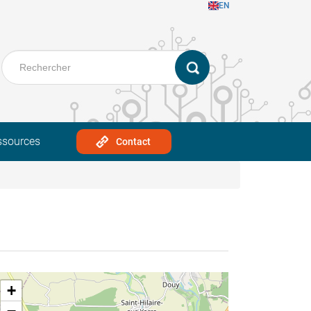
EN
ssources
Contact
+