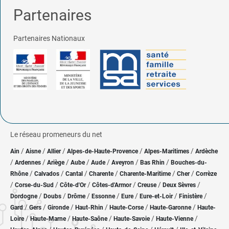
Partenaires
Partenaires Nationaux
Le réseau promeneurs du net
/
/
/
/
/
Ain
Aisne
Allier
Alpes-de-Haute-Provence
Alpes-Maritimes
Ardèche
/
/
/
/
/
/
/
Ardennes
Ariège
Aube
Aude
Aveyron
Bas Rhin
Bouches-du-
/
/
/
/
/
/
Rhône
Calvados
Cantal
Charente
Charente-Maritime
Cher
Corrèze
/
/
/
/
/
/
Corse-du-Sud
Côte-d'Or
Côtes-d'Armor
Creuse
Deux Sèvres
/
/
/
/
/
/
/
Dordogne
Doubs
Drôme
Essonne
Eure
Eure-et-Loir
Finistère
/
/
/
/
/
/
Gard
Gers
Gironde
Haut-Rhin
Haute-Corse
Haute-Garonne
Haute-
/
/
/
/
/
Loire
Haute-Marne
Haute-Saône
Haute-Savoie
Haute-Vienne