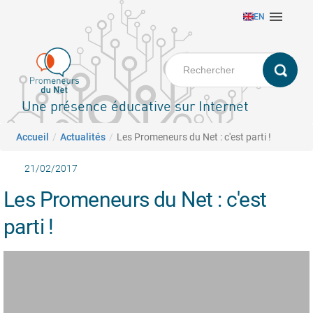
Aller

EN
au
contenu
principal
Une présence éducative sur Internet
Fil d'Ariane
Accueil
Actualités
Les Promeneurs du Net : c'est parti !
21/02/2017
Les Promeneurs du Net : c'est
parti !