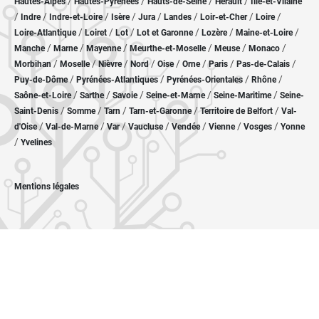
/
/
/
/
Hautes-Alpes
Hautes-Pyrénées
Hauts-de-Seine
Hérault
Ille-et-Vilaine
/
/
/
/
/
/
/
/
Indre
Indre-et-Loire
Isère
Jura
Landes
Loir-et-Cher
Loire
/
/
/
/
/
/
Loire-Atlantique
Loiret
Lot
Lot et Garonne
Lozère
Maine-et-Loire
/
/
/
/
/
/
Manche
Marne
Mayenne
Meurthe-et-Moselle
Meuse
Monaco
/
/
/
/
/
/
/
/
Morbihan
Moselle
Nièvre
Nord
Oise
Orne
Paris
Pas-de-Calais
/
/
/
/
Puy-de-Dôme
Pyrénées-Atlantiques
Pyrénées-Orientales
Rhône
/
/
/
/
/
Saône-et-Loire
Sarthe
Savoie
Seine-et-Marne
Seine-Maritime
Seine-
/
/
/
/
/
Saint-Denis
Somme
Tarn
Tarn-et-Garonne
Territoire de Belfort
Val-
/
/
/
/
/
/
/
d'Oise
Val-de-Marne
Var
Vaucluse
Vendée
Vienne
Vosges
Yonne
/
Yvelines
Mentions légales