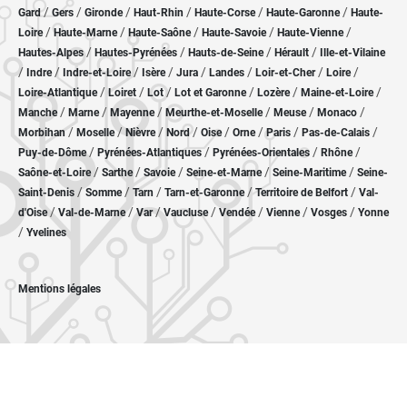
/
/
/
/
/
/
Gard
Gers
Gironde
Haut-Rhin
Haute-Corse
Haute-Garonne
Haute-
/
/
/
/
/
Loire
Haute-Marne
Haute-Saône
Haute-Savoie
Haute-Vienne
/
/
/
/
Hautes-Alpes
Hautes-Pyrénées
Hauts-de-Seine
Hérault
Ille-et-Vilaine
/
/
/
/
/
/
/
/
Indre
Indre-et-Loire
Isère
Jura
Landes
Loir-et-Cher
Loire
/
/
/
/
/
/
Loire-Atlantique
Loiret
Lot
Lot et Garonne
Lozère
Maine-et-Loire
/
/
/
/
/
/
Manche
Marne
Mayenne
Meurthe-et-Moselle
Meuse
Monaco
/
/
/
/
/
/
/
/
Morbihan
Moselle
Nièvre
Nord
Oise
Orne
Paris
Pas-de-Calais
/
/
/
/
Puy-de-Dôme
Pyrénées-Atlantiques
Pyrénées-Orientales
Rhône
/
/
/
/
/
Saône-et-Loire
Sarthe
Savoie
Seine-et-Marne
Seine-Maritime
Seine-
/
/
/
/
/
Saint-Denis
Somme
Tarn
Tarn-et-Garonne
Territoire de Belfort
Val-
/
/
/
/
/
/
/
d'Oise
Val-de-Marne
Var
Vaucluse
Vendée
Vienne
Vosges
Yonne
/
Yvelines
Mentions légales