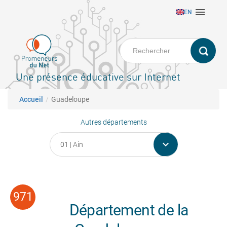
Aller

EN
au
contenu
principal
Une présence éducative sur Internet
Fil d'Ariane
Accueil
Guadeloupe
Autres départements

Département de la