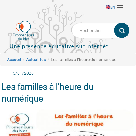
Aller

EN
au
contenu
principal
Une présence éducative sur Internet
Fil d'Ariane
Accueil
Actualités
Les familles à l’heure du numérique
13/01/2026
Les familles à l’heure du
numérique