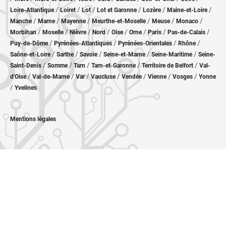
/
/
/
/
/
/
Loire-Atlantique
Loiret
Lot
Lot et Garonne
Lozère
Maine-et-Loire
/
/
/
/
/
/
Manche
Marne
Mayenne
Meurthe-et-Moselle
Meuse
Monaco
/
/
/
/
/
/
/
/
Morbihan
Moselle
Nièvre
Nord
Oise
Orne
Paris
Pas-de-Calais
/
/
/
/
Puy-de-Dôme
Pyrénées-Atlantiques
Pyrénées-Orientales
Rhône
/
/
/
/
/
Saône-et-Loire
Sarthe
Savoie
Seine-et-Marne
Seine-Maritime
Seine-
/
/
/
/
/
Saint-Denis
Somme
Tarn
Tarn-et-Garonne
Territoire de Belfort
Val-
/
/
/
/
/
/
/
d'Oise
Val-de-Marne
Var
Vaucluse
Vendée
Vienne
Vosges
Yonne
/
Yvelines
Mentions légales