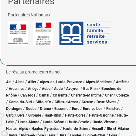
Partenaires
Partenaires Nationaux
Le réseau promeneurs du net
/
/
/
/
/
Ain
Aisne
Allier
Alpes-de-Haute-Provence
Alpes-Maritimes
Ardèche
/
/
/
/
/
/
/
Ardennes
Ariège
Aube
Aude
Aveyron
Bas Rhin
Bouches-du-
/
/
/
/
/
/
Rhône
Calvados
Cantal
Charente
Charente-Maritime
Cher
Corrèze
/
/
/
/
/
/
Corse-du-Sud
Côte-d'Or
Côtes-d'Armor
Creuse
Deux Sèvres
/
/
/
/
/
/
/
Dordogne
Doubs
Drôme
Essonne
Eure
Eure-et-Loir
Finistère
/
/
/
/
/
/
Gard
Gers
Gironde
Haut-Rhin
Haute-Corse
Haute-Garonne
Haute-
/
/
/
/
/
Loire
Haute-Marne
Haute-Saône
Haute-Savoie
Haute-Vienne
/
/
/
/
Hautes-Alpes
Hautes-Pyrénées
Hauts-de-Seine
Hérault
Ille-et-Vilaine
/
/
/
/
/
/
/
/
Indre
Indre-et-Loire
Isère
Jura
Landes
Loir-et-Cher
Loire