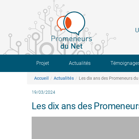
Aller
au
contenu
principal
U
Main navigation
Projet
Actualités
Témoignage
Fil d'Ariane
Accueil
Actualités
Les dix ans des Promeneurs du
19/03/2024
Les dix ans des Promeneur