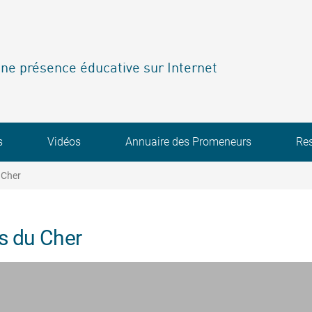
ne présence éducative sur Internet
s
Vidéos
Annuaire des Promeneurs
Re
 Cher
s du Cher