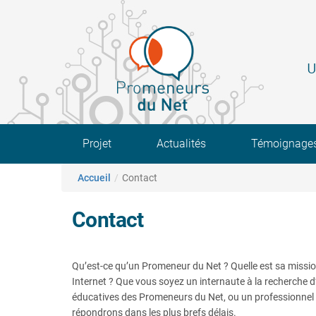
Aller
au
contenu
principal
U
Main navigation
Projet
Actualités
Témoignage
Fil d'Ariane
Accueil
Contact
Contact
Qu’est-ce qu’un Promeneur du Net ? Quelle est sa missi
Internet ? Que vous soyez un internaute à la recherche d
éducatives des Promeneurs du Net, ou un professionnel 
répondrons dans les plus brefs délais.